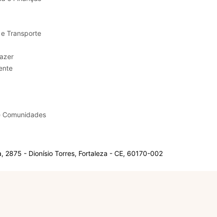
 e Transporte
sporte e Lazer
ente
e Comunidades
 2875 - Dionísio Torres, Fortaleza - CE, 60170-002
Olá, sou a Marisol.
Em que posso ajudar?