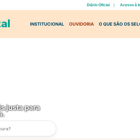
Diário Oficial
Acesso à 
INSTITUCIONAL
OUVIDORIA
O QUE SÃO OS SE
s justa para
s.