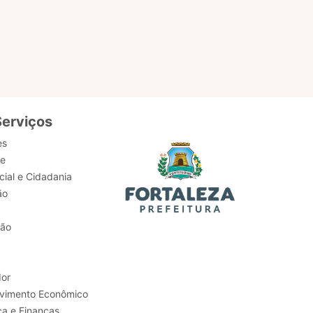
serviços,
Serviços
es
de
ial e Cidadania
ão
tão
or
Trabalho e Desenvolvimento Econômico
ca e Finanças