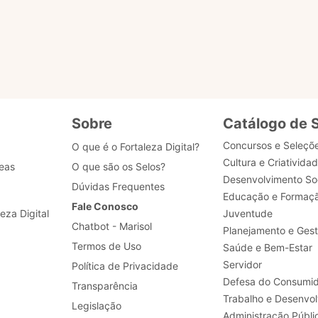
Realizar a padronização de processos de negócio, 
desenvolvimento, dados e segurança.
Sobre
Catálogo de 
Concursos e Seleçõ
O que é o Fortaleza Digital?
Cultura e Criativida
eas
O que são os Selos?
Desenvolvimento Soc
Dúvidas Frequentes
Educação e Formaç
Fale Conosco
leza Digital
Juventude
Chatbot - Marisol
Planejamento e Ges
Termos de Uso
Saúde e Bem-Estar
Servidor
Política de Privacidade
Defesa do Consumid
Transparência
Legislação
Administração Públi