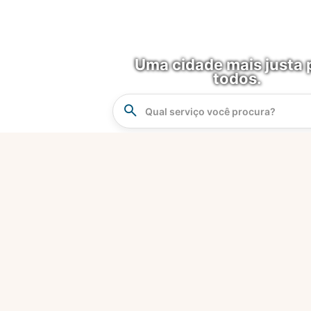
Uma cidade mais justa 
todos.
Instrucao
Busca
O que é?
Fortaleza