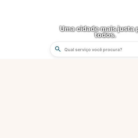
Uma cidade mais justa 
todos.
Instrucao
Busca
O que é?
Fortaleza