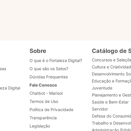
Realizar a padronização de processos de negócio, 
desenvolvimento, dados e segurança.
Sobre
Catálogo de 
Concursos e Seleçõ
O que é o Fortaleza Digital?
Cultura e Criativida
eas
O que são os Selos?
Desenvolvimento Soc
Dúvidas Frequentes
Educação e Formaç
Fale Conosco
leza Digital
Juventude
Chatbot - Marisol
Planejamento e Ges
Termos de Uso
Saúde e Bem-Estar
Servidor
Política de Privacidade
Defesa do Consumid
Transparência
Legislação
Administração Públi