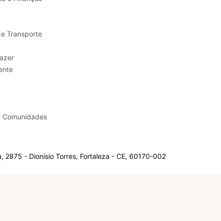
 e Transporte
sporte e Lazer
ente
e Comunidades
 2875 - Dionísio Torres, Fortaleza - CE, 60170-002
Olá, sou a Marisol.
Em que posso ajudar?