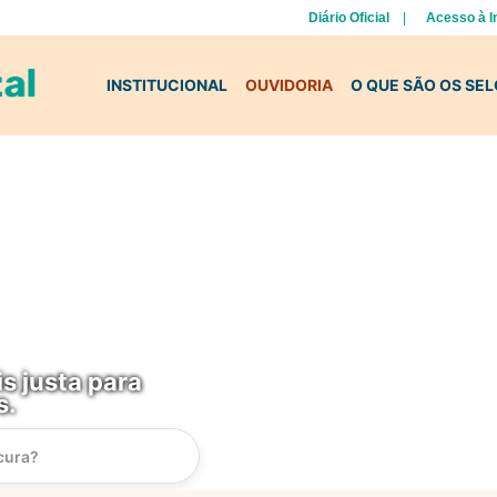
Diário Oficial
Acesso à 
INSTITUCIONAL
OUVIDORIA
O QUE SÃO OS SE
s justa para
s.