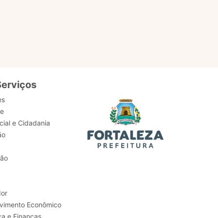
serviços,
Serviços
es
de
ial e Cidadania
ão
tão
or
Trabalho e Desenvolvimento Econômico
ca e Finanças