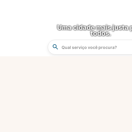
Uma cidade mais justa 
todos.
Instrucao
Busca
O que é?
Fortaleza