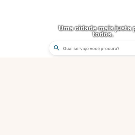
Uma cidade mais justa 
todos.
Instrucao
Busca
O que é?
Fortaleza