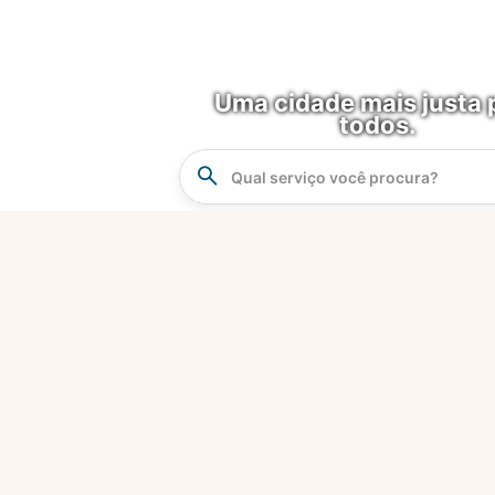
Uma cidade mais justa 
todos.
Instrucao
Busca
O que é?
Fortaleza