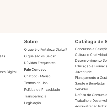
Realizar a padronização de processos de negócio, 
desenvolvimento, dados e segurança.
Sobre
Catálogo de 
Concursos e Seleçõ
O que é o Fortaleza Digital?
Cultura e Criativida
eas
O que são os Selos?
Desenvolvimento Soc
Dúvidas Frequentes
Educação e Formaç
Fale Conosco
leza Digital
Juventude
Chatbot - Marisol
Planejamento e Ges
Termos de Uso
Saúde e Bem-Estar
Servidor
Política de Privacidade
Defesa do Consumid
Transparência
Legislação
Administração Públi