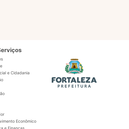
serviços,
Serviços
es
de
ial e Cidadania
ão
tão
or
Trabalho e Desenvolvimento Econômico
ca e Finanças