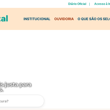
Diário Oficial
Acesso à 
INSTITUCIONAL
OUVIDORIA
O QUE SÃO OS SE
s justa para
s.