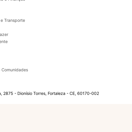
 e Transporte
sporte e Lazer
ente
e Comunidades
 2875 - Dionísio Torres, Fortaleza - CE, 60170-002
Olá, sou a Marisol.
Em que posso ajudar?