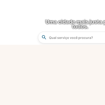
Uma cidade mais justa 
todos.
Instrucao
Busca
O que é?
Fortaleza