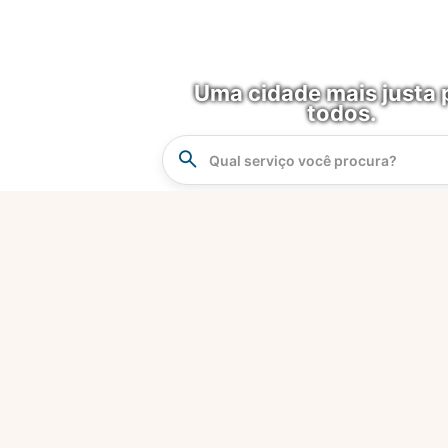
Uma cidade mais justa 
todos.
Instrucao
Busca
O que é?
Fortaleza