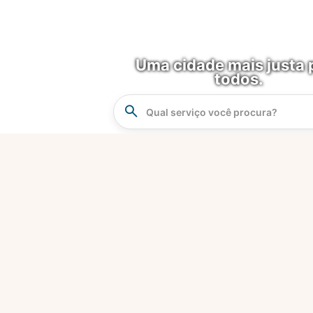
Uma cidade mais justa 
todos.
Instrucao
Busca
O que é?
Fortaleza