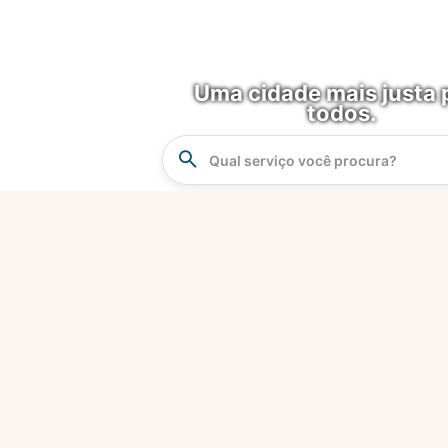
Uma cidade mais justa 
todos.
Instrucao
Busca
O que é?
Fortaleza