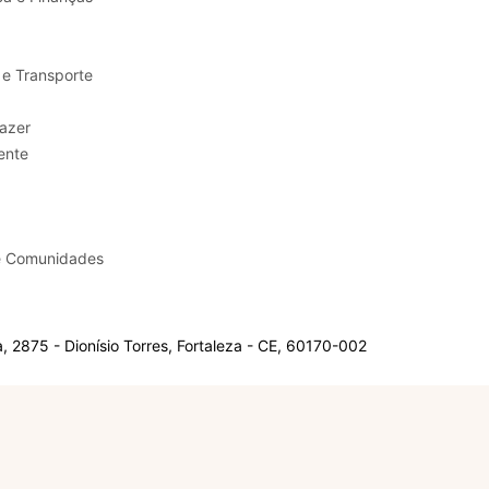
 e Transporte
sporte e Lazer
ente
e Comunidades
 2875 - Dionísio Torres, Fortaleza - CE, 60170-002
Olá, sou a Marisol.
Em que posso ajudar?