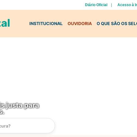
Diário Oficial
Acesso à 
INSTITUCIONAL
OUVIDORIA
O QUE SÃO OS SE
s justa para
s.