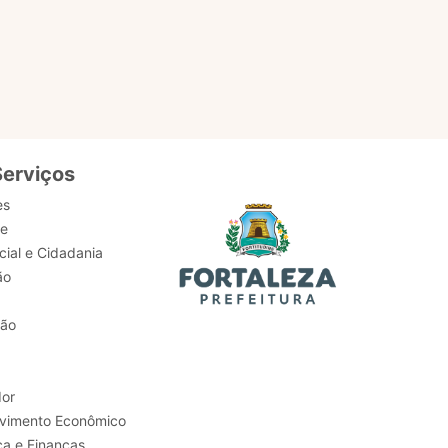
serviços,
Serviços
es
de
ial e Cidadania
ão
tão
or
Trabalho e Desenvolvimento Econômico
ca e Finanças