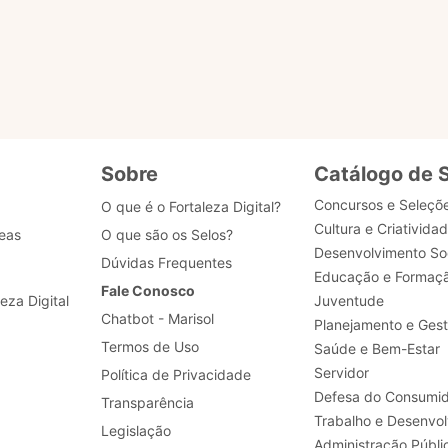
Realizar a padronização de processos de negócio, 
desenvolvimento, dados e segurança.
Sobre
Catálogo de 
Concursos e Seleçõ
O que é o Fortaleza Digital?
Cultura e Criativida
eas
O que são os Selos?
Desenvolvimento Soc
Dúvidas Frequentes
Educação e Formaç
Fale Conosco
leza Digital
Juventude
Chatbot - Marisol
Planejamento e Ges
Termos de Uso
Saúde e Bem-Estar
Servidor
Política de Privacidade
Defesa do Consumid
Transparência
Legislação
Administração Públi