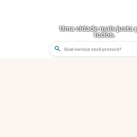
Uma cidade mais justa 
todos.
Instrucao
Busca
O que é?
Fortaleza