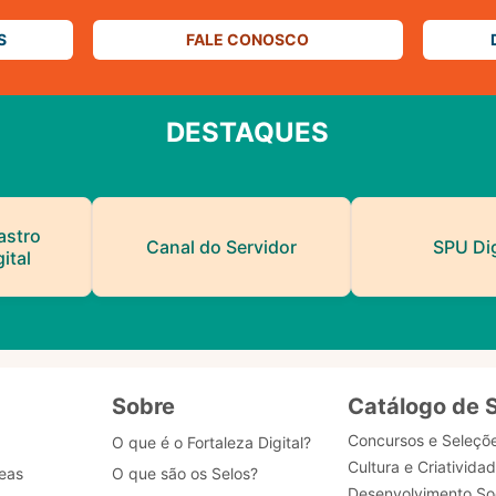
S
FALE CONOSCO
DESTAQUES
astro
Canal do Servidor
SPU Dig
ital
Sobre
Catálogo de 
Concursos e Seleçõ
O que é o Fortaleza Digital?
Cultura e Criativida
eas
O que são os Selos?
Desenvolvimento Soc