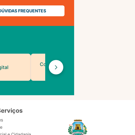
DÚVIDAS FREQUENTES
Contatos de Protocolo
ital
da PMF
Serviços
es
de
ial e Cidadania