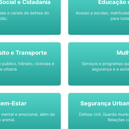
ocial e Cidadania
Educação 
iais e canais de defesa do
Acesso a escolas, matrícula
dão.
para toda
sito e Transporte
Mul
público, trânsito, ciclovias e
Serviços e programas q
e urbana.
segurança e a auto
Bem-Estar
Segurança Urba
 mental e emocional, além de
Defesa civil, Guarda munic
 animal.
Relações c