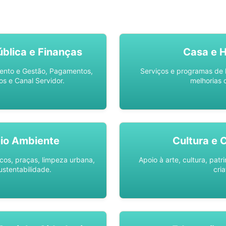
SO AQUI -
SPU DIGITAL
blica e Finanças
Casa e 
ento e Gestão, Pagamentos,
Serviços e programas de 
os e Canal Servidor.
melhorias 
io Ambiente
Cultura e 
os, praças, limpeza urbana,
Apoio à arte, cultura, pat
ustentabilidade.
cria