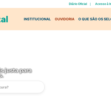
Diário Oficial
Acesso à 
INSTITUCIONAL
OUVIDORIA
O QUE SÃO OS SE
s justa para
s.
Instrucao
Busca