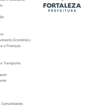
ão
tão
or
Trabalho e Desenvolvimento Econômico
ca e Finanças
 e Transporte
sporte e Lazer
ente
e Comunidades