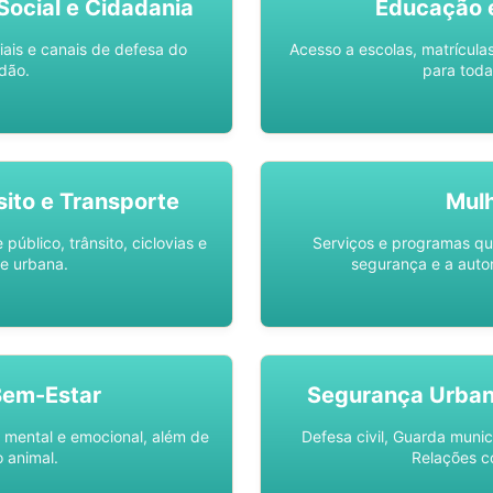
ocial e Cidadania
Educação 
iais e canais de defesa do
Acesso a escolas, matrícula
dão.
para toda
sito e Transporte
Mul
público, trânsito, ciclovias e
Serviços e programas q
e urbana.
segurança e a auto
Bem-Estar
Segurança Urba
 mental e emocional, além de
Defesa civil, Guarda munic
 animal.
Relações c