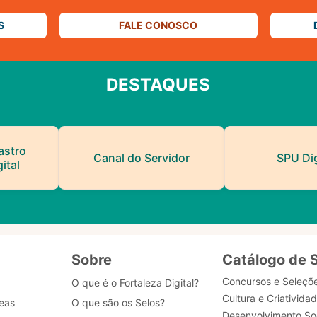
S
FALE CONOSCO
DESTAQUES
astro
Canal do Servidor
SPU Dig
ital
Sobre
Catálogo de 
Concursos e Seleçõ
O que é o Fortaleza Digital?
Cultura e Criativida
eas
O que são os Selos?
Desenvolvimento Soc