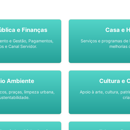
SO AQUI -
SPU DIGITAL
blica e Finanças
Casa e 
ento e Gestão, Pagamentos,
Serviços e programas de 
os e Canal Servidor.
melhorias 
io Ambiente
Cultura e 
os, praças, limpeza urbana,
Apoio à arte, cultura, pat
ustentabilidade.
cria