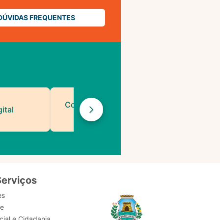
DÚVIDAS FREQUENTES
Contatos de Protocolo
ital
da PMF
Serviços
es
de
ial e Cidadania