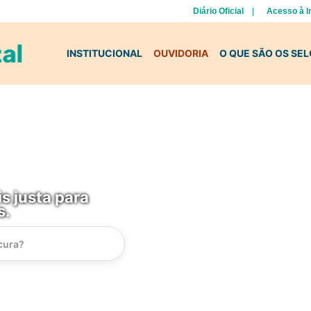
Diário Oficial
Acesso à 
INSTITUCIONAL
OUVIDORIA
O QUE SÃO OS SE
s justa para
s.
Instrucao
Busca