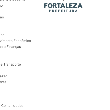
ão
tão
or
Trabalho e Desenvolvimento Econômico
ca e Finanças
 e Transporte
sporte e Lazer
ente
e Comunidades