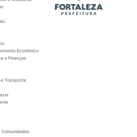
ão
tão
or
Trabalho e Desenvolvimento Econômico
ca e Finanças
 e Transporte
sporte e Lazer
ente
e Comunidades