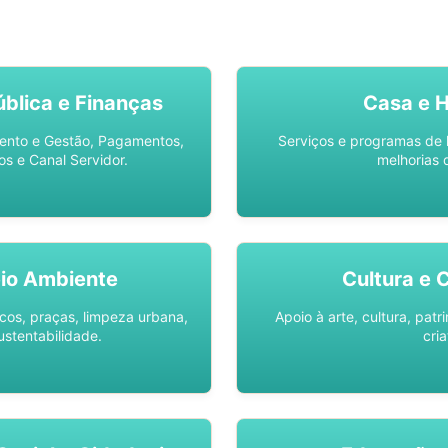
SO AQUI -
SPU DIGITAL
blica e Finanças
Casa e 
ento e Gestão, Pagamentos,
Serviços e programas de 
os e Canal Servidor.
melhorias 
io Ambiente
Cultura e 
os, praças, limpeza urbana,
Apoio à arte, cultura, pat
ustentabilidade.
cria