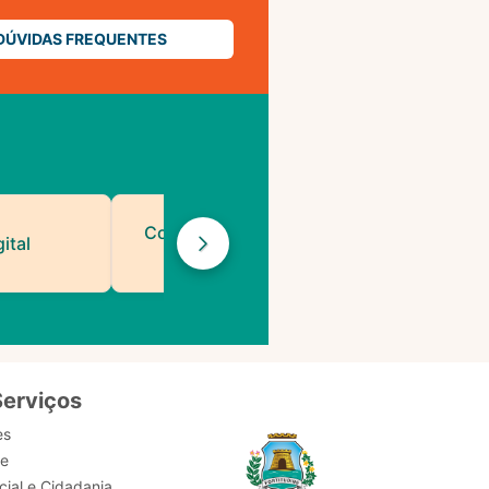
DÚVIDAS FREQUENTES
Contatos de Protocolo
ital
da PMF
Serviços
es
de
ial e Cidadania