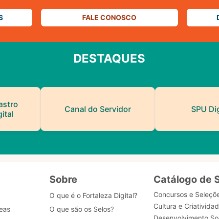
S
FALE CONOSCO
DESTAQUES
astro
Canal do Servidor
SPU Dig
ital
Sobre
Catálogo de 
Concursos e Seleçõ
O que é o Fortaleza Digital?
Cultura e Criativida
eas
O que são os Selos?
Desenvolvimento Soc