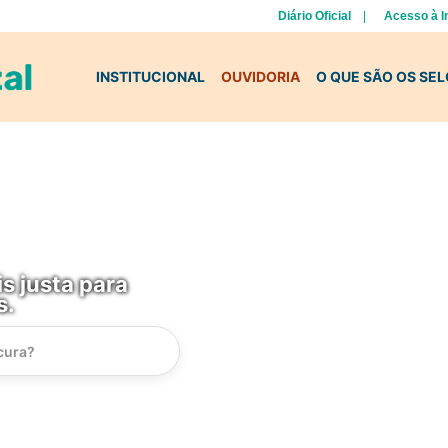
Diário Oficial
Acesso à 
INSTITUCIONAL
OUVIDORIA
O QUE SÃO OS SE
s justa para
s.
Instrucao
Busca