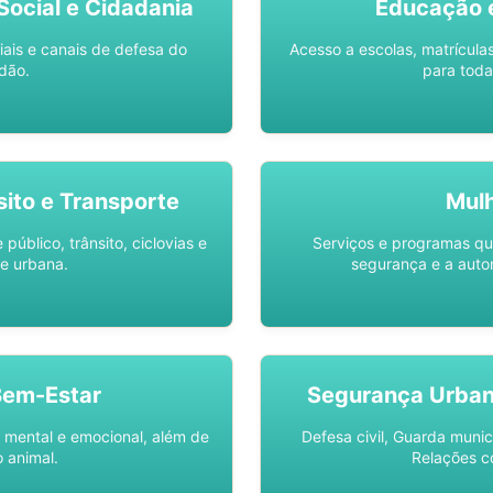
ocial e Cidadania
Educação 
iais e canais de defesa do
Acesso a escolas, matrícula
dão.
para toda
sito e Transporte
Mul
público, trânsito, ciclovias e
Serviços e programas q
e urbana.
segurança e a auto
Bem-Estar
Segurança Urba
 mental e emocional, além de
Defesa civil, Guarda munic
 animal.
Relações c