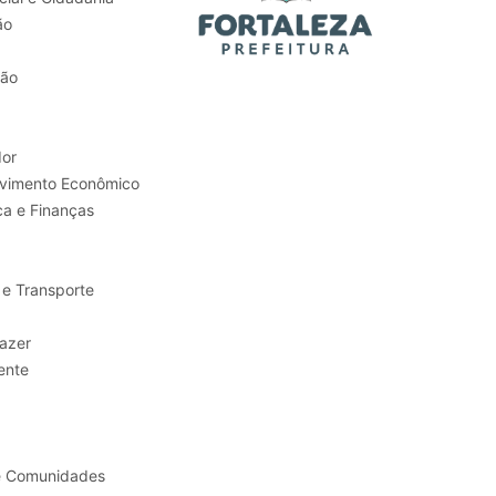
ão
tão
or
Trabalho e Desenvolvimento Econômico
ca e Finanças
 e Transporte
sporte e Lazer
ente
e Comunidades