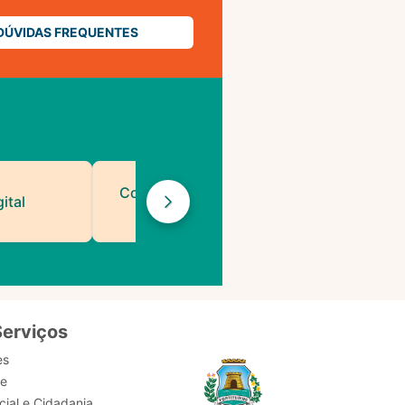
DÚVIDAS FREQUENTES
Contatos de Protocolo
ital
da PMF
Serviços
es
de
ial e Cidadania