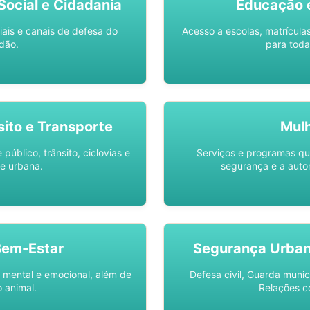
ocial e Cidadania
Educação 
iais e canais de defesa do
Acesso a escolas, matrícula
dão.
para toda
sito e Transporte
Mul
público, trânsito, ciclovias e
Serviços e programas q
e urbana.
segurança e a auto
Bem-Estar
Segurança Urba
 mental e emocional, além de
Defesa civil, Guarda munic
 animal.
Relações c