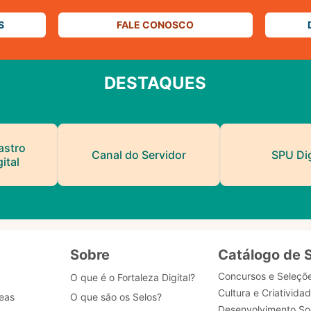
S
FALE CONOSCO
DESTAQUES
astro
Canal do Servidor
SPU Dig
ital
Sobre
Catálogo de 
Concursos e Seleçõ
O que é o Fortaleza Digital?
Cultura e Criativida
eas
O que são os Selos?
Desenvolvimento Soc