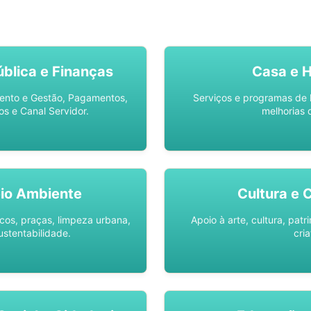
SO AQUI -
SPU DIGITAL
blica e Finanças
Casa e 
ento e Gestão, Pagamentos,
Serviços e programas de 
os e Canal Servidor.
melhorias 
io Ambiente
Cultura e 
os, praças, limpeza urbana,
Apoio à arte, cultura, pat
ustentabilidade.
cria