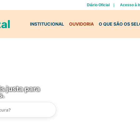
Diário Oficial
Acesso à 
INSTITUCIONAL
OUVIDORIA
O QUE SÃO OS SE
s justa para
s.
Instrucao
Busca