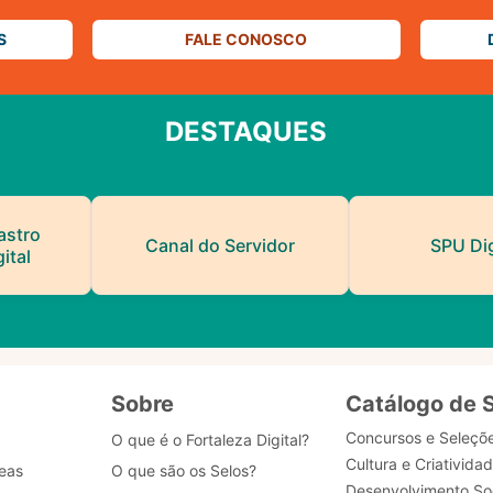
S
FALE CONOSCO
DESTAQUES
astro
Canal do Servidor
SPU Dig
ital
Sobre
Catálogo de 
Concursos e Seleçõ
O que é o Fortaleza Digital?
Cultura e Criativida
eas
O que são os Selos?
Desenvolvimento Soc