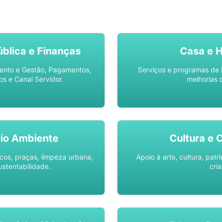
SO AQUI -
SPU DIGITAL
blica e Finanças
Casa e 
ento e Gestão, Pagamentos,
Serviços e programas de 
os e Canal Servidor.
melhorias 
io Ambiente
Cultura e 
os, praças, limpeza urbana,
Apoio à arte, cultura, pat
ustentabilidade.
cria