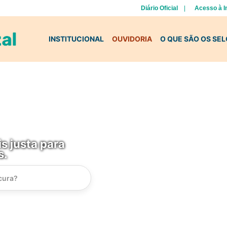
Diário Oficial
Acesso à 
INSTITUCIONAL
OUVIDORIA
O QUE SÃO OS SE
s justa para
s.
Instrucao
Busca