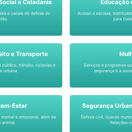
ocial e Cidadania
Educação 
iais e canais de defesa do
Acesso a escolas, matrícula
dão.
para toda
sito e Transporte
Mul
público, trânsito, ciclovias e
Serviços e programas q
e urbana.
segurança e a auto
Bem-Estar
Segurança Urba
 mental e emocional, além de
Defesa civil, Guarda munic
 animal.
Relações c