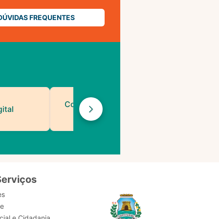
DÚVIDAS FREQUENTES
Contatos de Protocolo
ital
da PMF
Serviços
es
de
ial e Cidadania