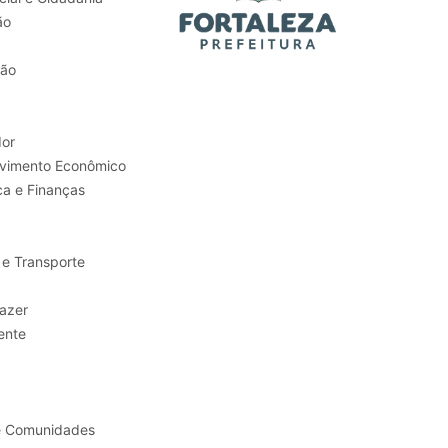
ão
tão
or
Trabalho e Desenvolvimento Econômico
ca e Finanças
 e Transporte
sporte e Lazer
ente
e Comunidades