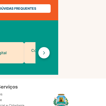
DÚVIDAS FREQUENTES
Contatos de Protocolo
ital
da PMF
Serviços
es
de
ial e Cidadania