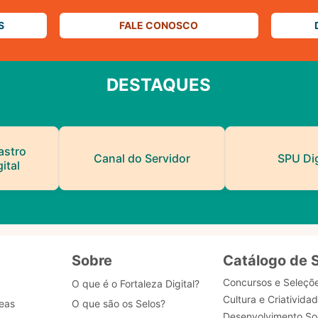
S
FALE CONOSCO
DESTAQUES
astro
Canal do Servidor
SPU Dig
ital
Sobre
Catálogo de 
Concursos e Seleçõ
O que é o Fortaleza Digital?
Cultura e Criativida
eas
O que são os Selos?
Desenvolvimento Soc