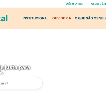
Diário Oficial
Acesso à 
INSTITUCIONAL
OUVIDORIA
O QUE SÃO OS SE
s justa para
s.
Instrucao
Busca