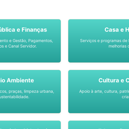
SO AQUI -
SPU DIGITAL
blica e Finanças
Casa e 
ento e Gestão, Pagamentos,
Serviços e programas de 
os e Canal Servidor.
melhorias 
io Ambiente
Cultura e 
os, praças, limpeza urbana,
Apoio à arte, cultura, pat
ustentabilidade.
cria