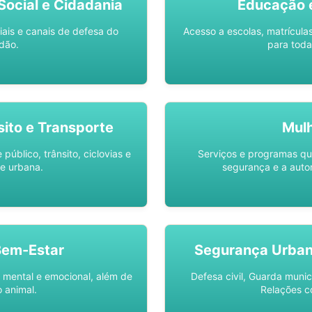
ocial e Cidadania
Educação 
iais e canais de defesa do
Acesso a escolas, matrícula
dão.
para toda
sito e Transporte
Mul
público, trânsito, ciclovias e
Serviços e programas q
e urbana.
segurança e a auto
Bem-Estar
Segurança Urba
 mental e emocional, além de
Defesa civil, Guarda munic
 animal.
Relações c