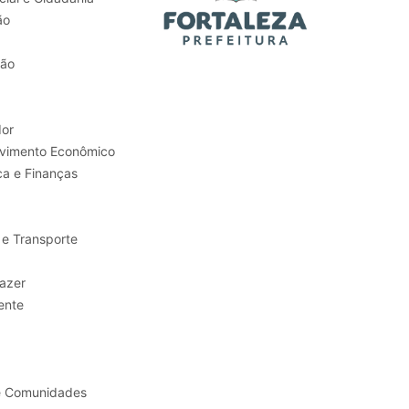
ão
tão
or
Trabalho e Desenvolvimento Econômico
ca e Finanças
 e Transporte
sporte e Lazer
ente
e Comunidades