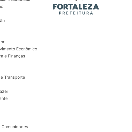
ão
tão
or
Trabalho e Desenvolvimento Econômico
ca e Finanças
 e Transporte
sporte e Lazer
ente
e Comunidades