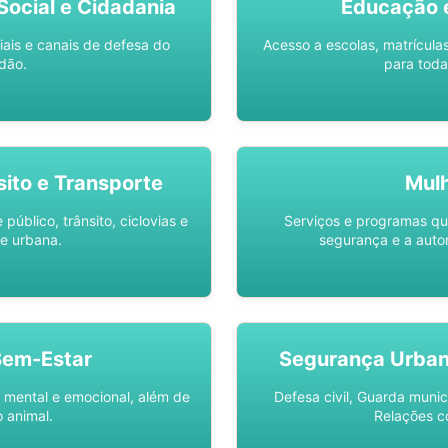
ocial e Cidadania
Educação 
iais e canais de defesa do
Acesso a escolas, matrícula
dão.
para toda
sito e Transporte
Mul
público, trânsito, ciclovias e
Serviços e programas q
e urbana.
segurança e a auto
Bem-Estar
Segurança Urba
 mental e emocional, além de
Defesa civil, Guarda munic
 animal.
Relações c