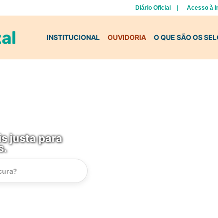
Diário Oficial
Acesso à 
INSTITUCIONAL
OUVIDORIA
O QUE SÃO OS SE
s justa para
s.
Instrucao
Busca