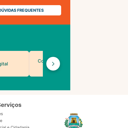
DÚVIDAS FREQUENTES
Contatos de Protocolo
ital
da PMF
Serviços
es
de
ial e Cidadania