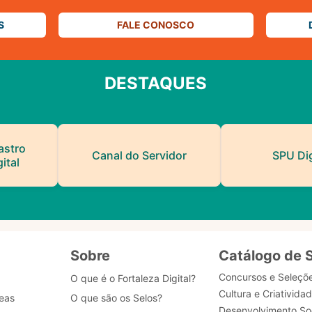
S
FALE CONOSCO
DESTAQUES
astro
Canal do Servidor
SPU Dig
ital
Sobre
Catálogo de 
Concursos e Seleçõ
O que é o Fortaleza Digital?
Cultura e Criativida
eas
O que são os Selos?
Desenvolvimento Soc