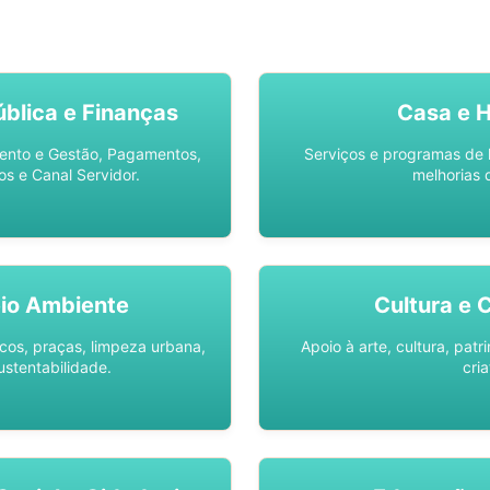
SO AQUI -
SPU DIGITAL
blica e Finanças
Casa e 
ento e Gestão, Pagamentos,
Serviços e programas de 
os e Canal Servidor.
melhorias 
io Ambiente
Cultura e 
os, praças, limpeza urbana,
Apoio à arte, cultura, pat
ustentabilidade.
cria