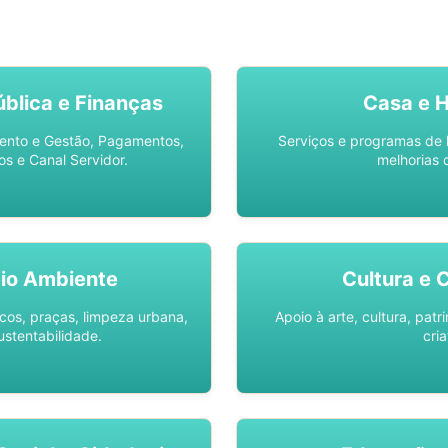
SO AQUI -
SPU DIGITAL
blica e Finanças
Casa e 
ento e Gestão, Pagamentos,
Serviços e programas de 
os e Canal Servidor.
melhorias 
io Ambiente
Cultura e 
os, praças, limpeza urbana,
Apoio à arte, cultura, pat
ustentabilidade.
cria