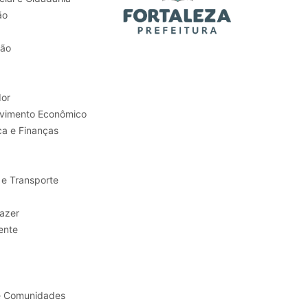
ão
tão
or
Trabalho e Desenvolvimento Econômico
ca e Finanças
 e Transporte
sporte e Lazer
ente
e Comunidades