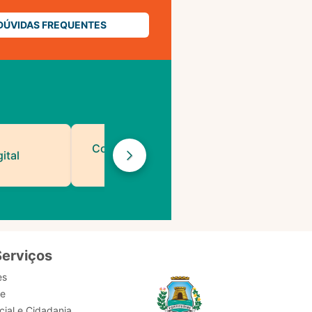
DÚVIDAS FREQUENTES
Contatos de Protocolo
ital
da PMF
Serviços
es
de
ial e Cidadania