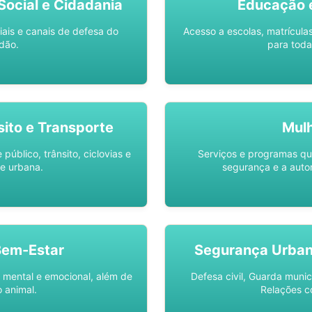
ocial e Cidadania
Educação 
iais e canais de defesa do
Acesso a escolas, matrícula
dão.
para toda
sito e Transporte
Mul
público, trânsito, ciclovias e
Serviços e programas q
e urbana.
segurança e a auto
Bem-Estar
Segurança Urba
 mental e emocional, além de
Defesa civil, Guarda munic
 animal.
Relações c