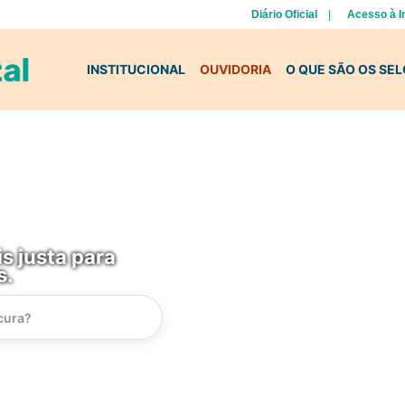
Diário Oficial
Acesso à 
INSTITUCIONAL
OUVIDORIA
O QUE SÃO OS SE
s justa para
s.
Instrucao
Busca