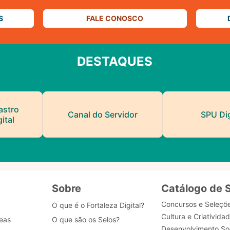
S
FALE CONOSCO
DESTAQUES
astro
Canal do Servidor
SPU Dig
ital
Sobre
Catálogo de 
Concursos e Seleçõ
O que é o Fortaleza Digital?
Cultura e Criativida
eas
O que são os Selos?
Desenvolvimento Soc