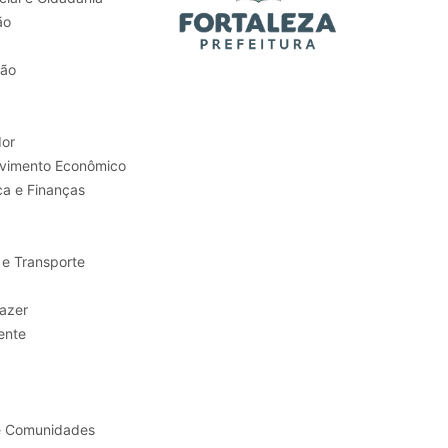
ão
tão
or
Trabalho e Desenvolvimento Econômico
ca e Finanças
 e Transporte
sporte e Lazer
ente
e Comunidades