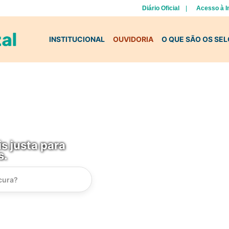
Diário Oficial
Acesso à 
INSTITUCIONAL
OUVIDORIA
O QUE SÃO OS SE
s justa para
s.
Instrucao
Busca