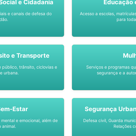
ocial e Cidadania
Educação 
iais e canais de defesa do
Acesso a escolas, matrícula
dão.
para toda
sito e Transporte
Mul
público, trânsito, ciclovias e
Serviços e programas q
e urbana.
segurança e a auto
Bem-Estar
Segurança Urba
 mental e emocional, além de
Defesa civil, Guarda munic
 animal.
Relações c