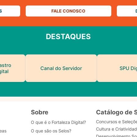
S
FALE CONOSCO
DESTAQUES
astro
Canal do Servidor
SPU Dig
ital
Sobre
Catálogo de 
Concursos e Seleçõ
O que é o Fortaleza Digital?
Cultura e Criativida
eas
O que são os Selos?
Desenvolvimento Soc