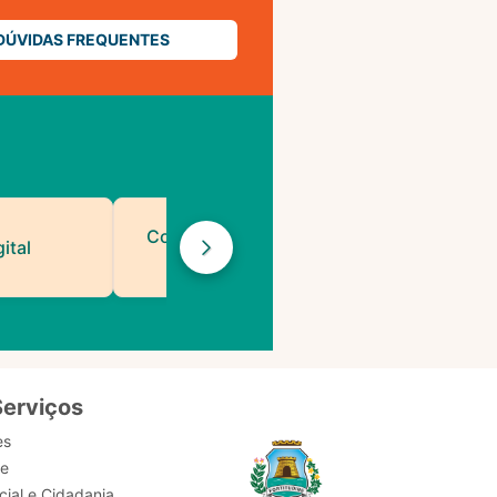
DÚVIDAS FREQUENTES
Contatos de Protocolo
ital
da PMF
Serviços
es
de
ial e Cidadania