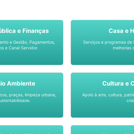
SO AQUI -
SPU DIGITAL
blica e Finanças
Casa e 
ento e Gestão, Pagamentos,
Serviços e programas de 
os e Canal Servidor.
melhorias 
io Ambiente
Cultura e 
os, praças, limpeza urbana,
Apoio à arte, cultura, pat
ustentabilidade.
cria