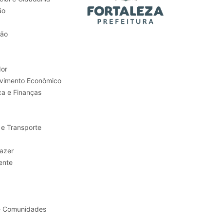
ão
tão
or
Trabalho e Desenvolvimento Econômico
ca e Finanças
 e Transporte
sporte e Lazer
ente
e Comunidades