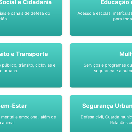
ocial e Cidadania
Educação 
iais e canais de defesa do
Acesso a escolas, matrícula
dão.
para toda
sito e Transporte
Mul
público, trânsito, ciclovias e
Serviços e programas q
e urbana.
segurança e a auto
Bem-Estar
Segurança Urba
 mental e emocional, além de
Defesa civil, Guarda munic
 animal.
Relações c