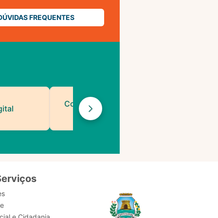
DÚVIDAS FREQUENTES
Contatos de Protocolo
ital
da PMF
Serviços
es
de
ial e Cidadania