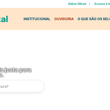
Diário Oficial
Acesso à 
INSTITUCIONAL
OUVIDORIA
O QUE SÃO OS SE
s justa para
s.
Instrucao
Busca