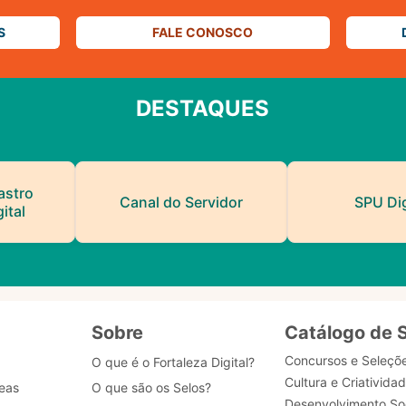
S
FALE CONOSCO
DESTAQUES
astro
Canal do Servidor
SPU Dig
ital
Sobre
Catálogo de 
Concursos e Seleçõ
O que é o Fortaleza Digital?
Cultura e Criativida
eas
O que são os Selos?
Desenvolvimento Soc