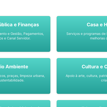
SO AQUI -
SPU DIGITAL
blica e Finanças
Casa e 
ento e Gestão, Pagamentos,
Serviços e programas de 
os e Canal Servidor.
melhorias 
io Ambiente
Cultura e 
os, praças, limpeza urbana,
Apoio à arte, cultura, pat
ustentabilidade.
cria