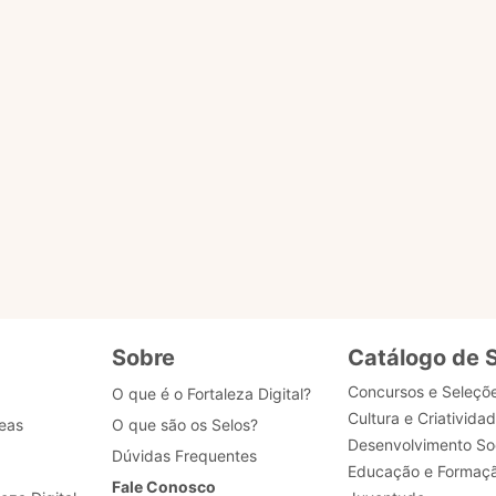
o ACESSAR PÁGINA para ser redirecionado.
ENVIAR MENSAG
gião
tões
Sobre
Catálogo de 
Concursos e Seleçõ
O que é o Fortaleza Digital?
Cultura e Criativida
eas
O que são os Selos?
Desenvolvimento Soc
Dúvidas Frequentes
Educação e Formaç
Fale Conosco