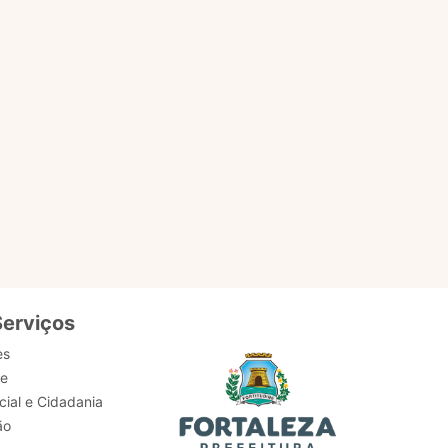
EM
ACESSAR PÁGINA
Serviços
es
de
ial e Cidadania
ão