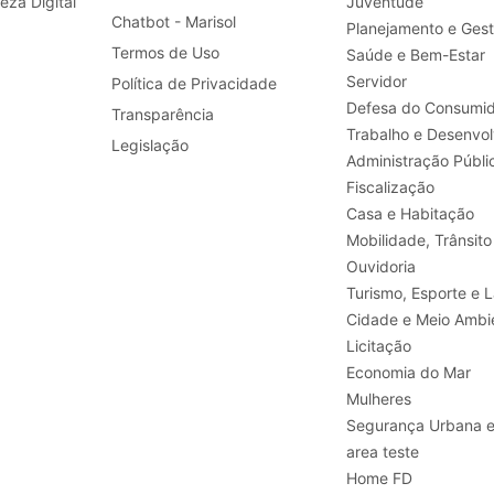
leza Digital
Juventude
Chatbot - Marisol
Planejamento e Ges
Termos de Uso
Saúde e Bem-Estar
Servidor
Política de Privacidade
Defesa do Consumid
Transparência
Legislação
Administração Públi
Fiscalização
Casa e Habitação
Mobilidade, Trânsito
Ouvidoria
Turismo, E
Cidade e Meio Ambi
Licitação
Economia do Mar
Mulheres
Segurança Urbana 
area teste
Home FD