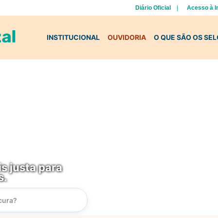
Diário Oficial
Acesso à 
INSTITUCIONAL
OUVIDORIA
O QUE SÃO OS SE
s justa para
s.