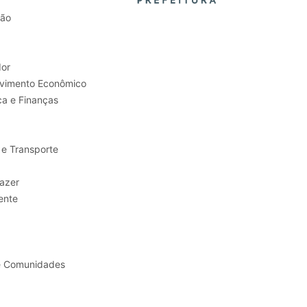
tão
or
Trabalho e Desenvolvimento Econômico
ca e Finanças
 e Transporte
sporte e Lazer
ente
e Comunidades