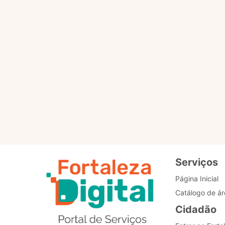
Por favor, clique no botã
PÁGINA PRINCIPAL
Re
de
Bo
Serviços
Página Inicial
Catálogo de ár
Cidadão