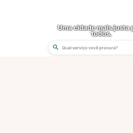
Uma cidade mais justa 
todos.
Instrucao
Busca
FALE CONOSCO
Você já acessou nossa página de
Dúvidas Frequentes?
Se sim e não conseguiu achar o que
busca, saiba que oferecemos um
canal de comunicação para o envio
de dúvidas, sugestões,