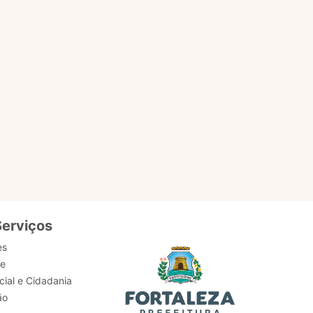
EM
ACESSAR PÁGINA
Serviços
es
de
ial e Cidadania
ão