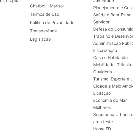
leza Digital
Juventude
Chatbot - Marisol
Planejamento e Ges
Termos de Uso
Saúde e Bem-Estar
Servidor
Política de Privacidade
Defesa do Consumid
Transparência
Legislação
Administração Públi
Fiscalização
Casa e Habitação
Mobilidade, Trânsito
Ouvidoria
Turismo, E
Cidade e Meio Ambi
Licitação
Economia do Mar
Mulheres
Segurança Urbana 
area teste
Home FD