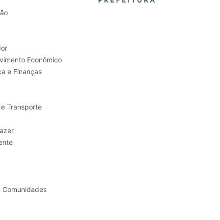
tão
or
Trabalho e Desenvolvimento Econômico
ca e Finanças
 e Transporte
sporte e Lazer
ente
e Comunidades