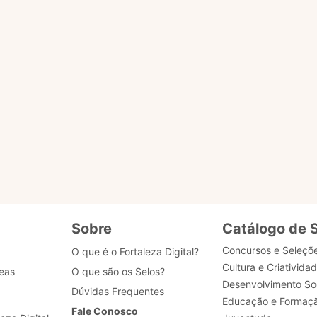
o ACESSAR PÁGINA para ser redirecionado.
ENVIAR MENSAG
gião
tões
Sobre
Catálogo de 
Concursos e Seleçõ
O que é o Fortaleza Digital?
Cultura e Criativida
eas
O que são os Selos?
Desenvolvimento Soc
Dúvidas Frequentes
Educação e Formaç
Fale Conosco