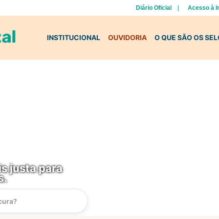
Diário Oficial
Acesso à 
INSTITUCIONAL
OUVIDORIA
O QUE SÃO OS SE
s justa para
s.