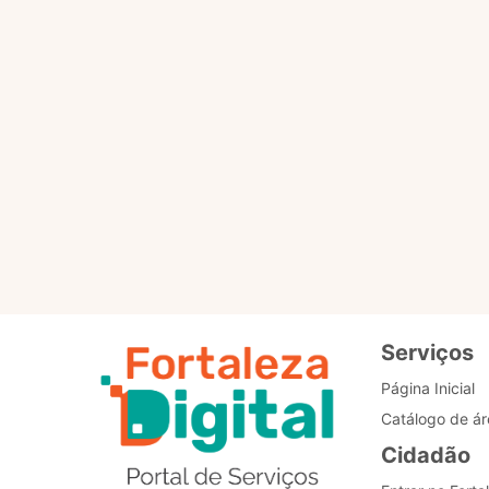
Por favor, clique no botã
PÁGINA PRINCIPAL
Re
de
Bo
Serviços
Página Inicial
Catálogo de ár
Cidadão