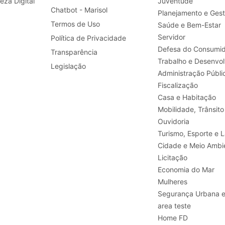
leza Digital
Juventude
Chatbot - Marisol
Planejamento e Ges
Termos de Uso
Saúde e Bem-Estar
Servidor
Política de Privacidade
Defesa do Consumid
Transparência
Legislação
Administração Públi
Fiscalização
Casa e Habitação
Mobilidade, Trânsito
Ouvidoria
Turismo, E
Cidade e Meio Ambi
Licitação
Economia do Mar
Mulheres
Segurança Urbana 
area teste
Home FD