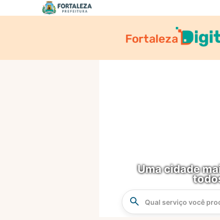
Skip
to
Main
Content
Uma cidade mai
todo