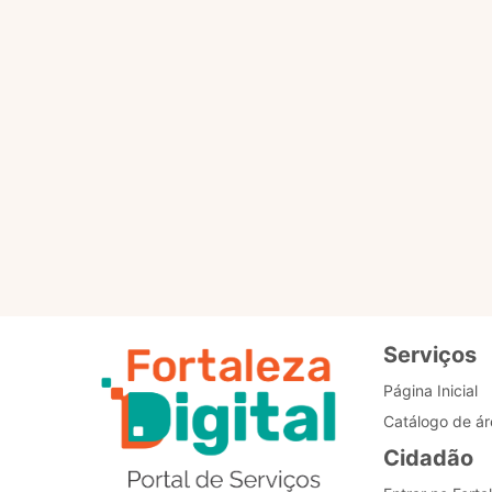
Por favor, clique no botã
PÁGINA PRINCIPAL
Re
de
Bo
Serviços
Página Inicial
Catálogo de ár
Cidadão