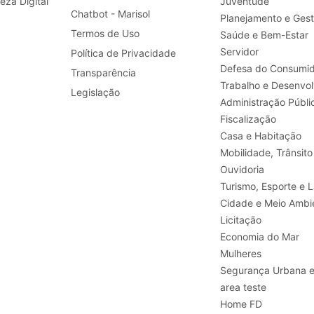
leza Digital
Juventude
Chatbot - Marisol
Planejamento e Ges
Termos de Uso
Saúde e Bem-Estar
Servidor
Política de Privacidade
Defesa do Consumid
Transparência
Legislação
Administração Públi
Fiscalização
Casa e Habitação
Mobilidade, Trânsito
Ouvidoria
Turismo, E
Cidade e Meio Ambi
Licitação
Economia do Mar
Mulheres
Segurança Urbana 
area teste
Home FD