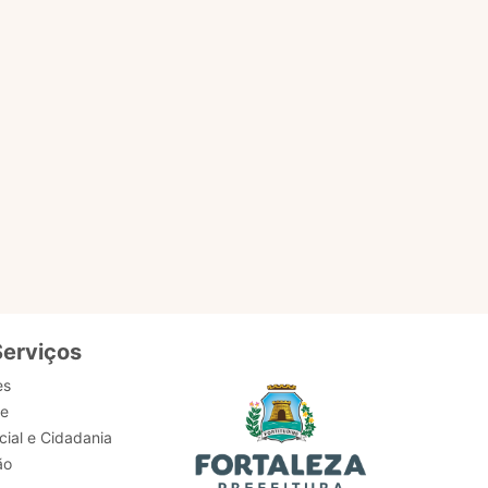
EM
ACESSAR PÁGINA
Serviços
es
de
ial e Cidadania
ão