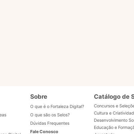
o ACESSAR PÁGINA para ser redirecionado.
ENVIAR MENSAG
gião
tões
Sobre
Catálogo de 
Concursos e Seleçõ
O que é o Fortaleza Digital?
Cultura e Criativida
eas
O que são os Selos?
Desenvolvimento Soc
Dúvidas Frequentes
Educação e Formaç
Fale Conosco