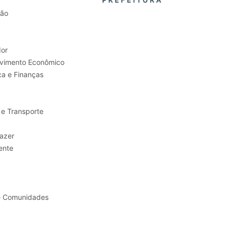
tão
or
Trabalho e Desenvolvimento Econômico
ca e Finanças
 e Transporte
sporte e Lazer
ente
e Comunidades