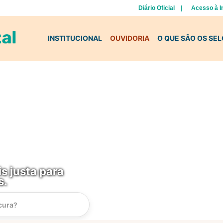
Diário Oficial
Acesso à 
INSTITUCIONAL
OUVIDORIA
O QUE SÃO OS SE
s justa para
s.