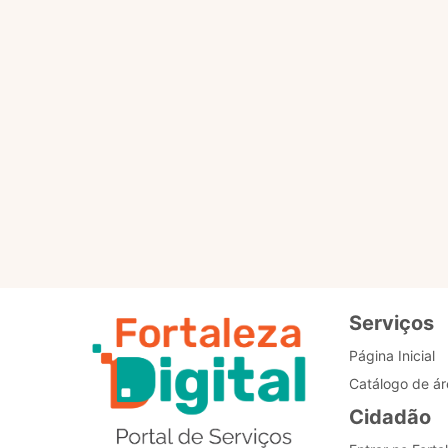
Por favor, clique no botã
PÁGINA PRINCIPAL
Re
de
Bo
Serviços
Página Inicial
Catálogo de ár
Cidadão