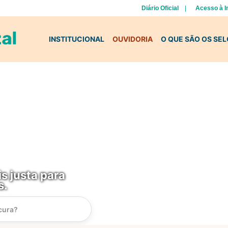
Diário Oficial
Acesso à 
INSTITUCIONAL
OUVIDORIA
O QUE SÃO OS SE
s justa para
s.