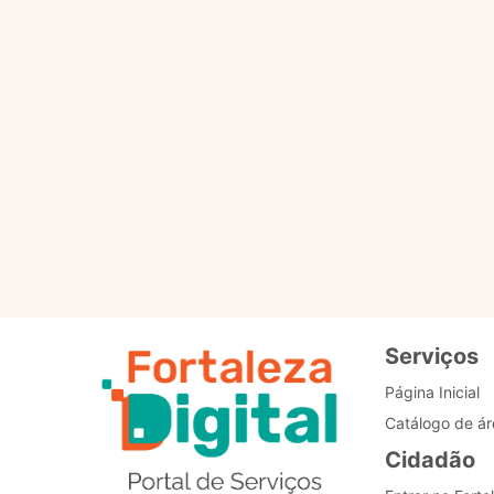
Por favor, clique no botã
PÁGINA PRINCIPAL
Re
de
Bo
Serviços
Página Inicial
Catálogo de ár
Cidadão