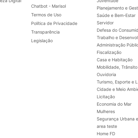
leza Digital
Juventude
Chatbot - Marisol
Planejamento e Ges
Termos de Uso
Saúde e Bem-Estar
Servidor
Política de Privacidade
Defesa do Consumid
Transparência
Legislação
Administração Públi
Fiscalização
Casa e Habitação
Mobilidade, Trânsito
Ouvidoria
Turismo, E
Cidade e Meio Ambi
Licitação
Economia do Mar
Mulheres
Segurança Urbana 
area teste
Home FD