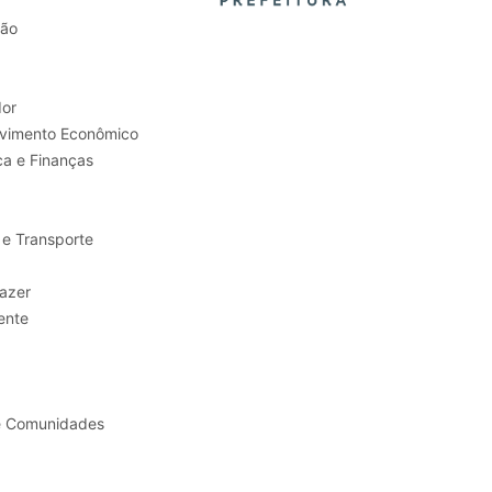
tão
or
Trabalho e Desenvolvimento Econômico
ca e Finanças
 e Transporte
sporte e Lazer
ente
e Comunidades