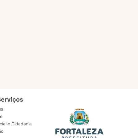
EM
ACESSAR PÁGINA
Serviços
es
de
ial e Cidadania
ão