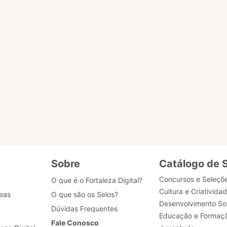
o ACESSAR PÁGINA para ser redirecionado.
ENVIAR MENSAG
gião
tões
Sobre
Catálogo de 
Concursos e Seleçõ
O que é o Fortaleza Digital?
Cultura e Criativida
eas
O que são os Selos?
Desenvolvimento Soc
Dúvidas Frequentes
Educação e Formaç
Fale Conosco