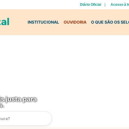
Diário Oficial
Acesso à 
INSTITUCIONAL
OUVIDORIA
O QUE SÃO OS SE
s justa para
s.