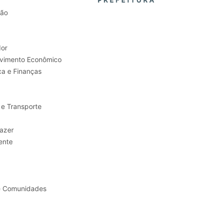
tão
or
Trabalho e Desenvolvimento Econômico
ca e Finanças
 e Transporte
sporte e Lazer
ente
e Comunidades