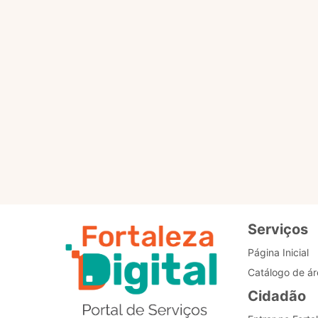
Por favor, clique no botã
PÁGINA PRINCIPAL
Re
de
Bo
Serviços
Página Inicial
Catálogo de ár
Cidadão