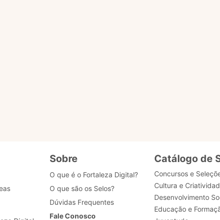
o ACESSAR PÁGINA para ser redirecionado.
ENVIAR MENSAG
gião
tões
Sobre
Catálogo de 
Concursos e Seleçõ
O que é o Fortaleza Digital?
Cultura e Criativida
eas
O que são os Selos?
Desenvolvimento Soc
Dúvidas Frequentes
Educação e Formaç
Fale Conosco