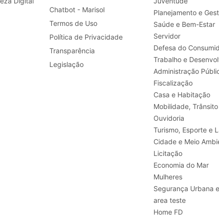
leza Digital
Juventude
Chatbot - Marisol
Planejamento e Ges
Termos de Uso
Saúde e Bem-Estar
Servidor
Política de Privacidade
Defesa do Consumid
Transparência
Legislação
Administração Públi
Fiscalização
Casa e Habitação
Mobilidade, Trânsito
Ouvidoria
Turismo, E
Cidade e Meio Ambi
Licitação
Economia do Mar
Mulheres
Segurança Urbana 
area teste
Home FD