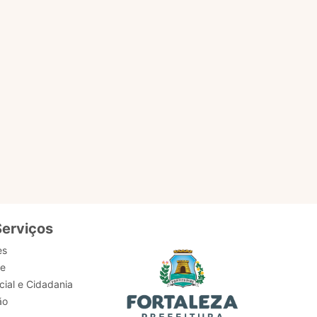
EM
ACESSAR PÁGINA
Serviços
es
de
ial e Cidadania
ão