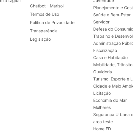
leza Digital
Juventude
Chatbot - Marisol
Planejamento e Ges
Termos de Uso
Saúde e Bem-Estar
Servidor
Política de Privacidade
Defesa do Consumid
Transparência
Legislação
Administração Públi
Fiscalização
Casa e Habitação
Mobilidade, Trânsito
Ouvidoria
Turismo, E
Cidade e Meio Ambi
Licitação
Economia do Mar
Mulheres
Segurança Urbana 
area teste
Home FD