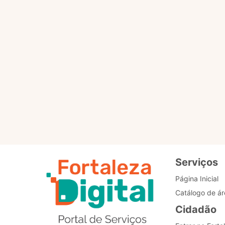
Por favor, clique no botã
PÁGINA PRINCIPAL
Re
de
Bo
Serviços
Página Inicial
Catálogo de ár
Cidadão