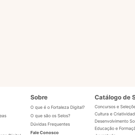
o ACESSAR PÁGINA para ser redirecionado.
ENVIAR MENSAG
gião
tões
Sobre
Catálogo de 
Concursos e Seleçõ
O que é o Fortaleza Digital?
Cultura e Criativida
eas
O que são os Selos?
Desenvolvimento Soc
Dúvidas Frequentes
Educação e Formaç
Fale Conosco