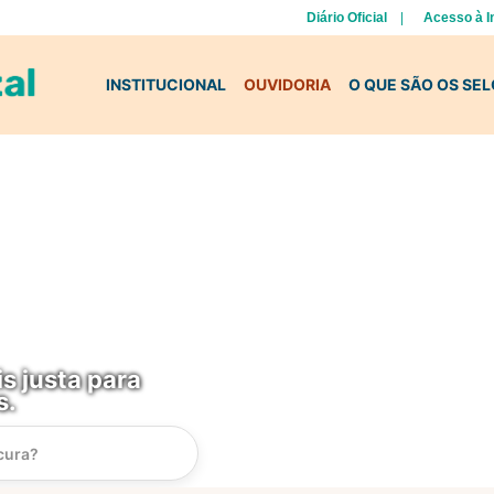
Diário Oficial
Acesso à 
INSTITUCIONAL
OUVIDORIA
O QUE SÃO OS SE
s justa para
s.