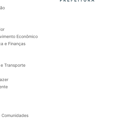
tão
or
Trabalho e Desenvolvimento Econômico
ca e Finanças
 e Transporte
sporte e Lazer
ente
e Comunidades