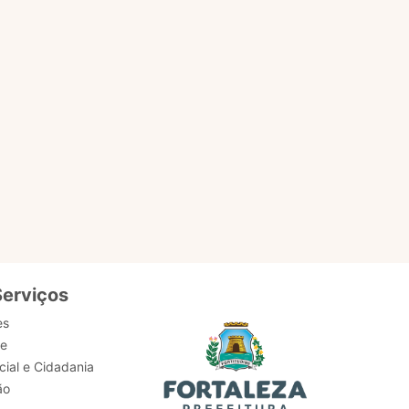
EM
ACESSAR PÁGINA
Serviços
es
de
ial e Cidadania
ão