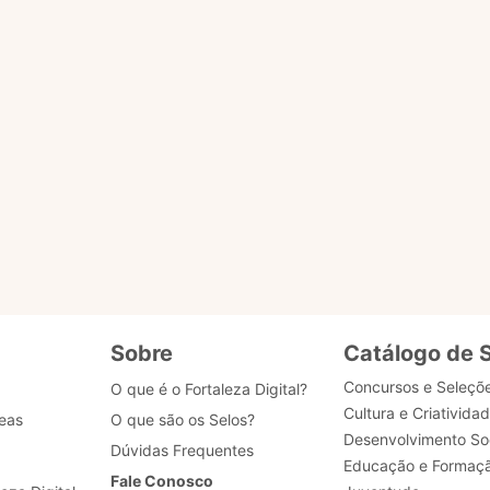
o ACESSAR PÁGINA para ser redirecionado.
ENVIAR MENSAG
gião
tões
Sobre
Catálogo de 
Concursos e Seleçõ
O que é o Fortaleza Digital?
Cultura e Criativida
eas
O que são os Selos?
Desenvolvimento Soc
Dúvidas Frequentes
Educação e Formaç
Fale Conosco