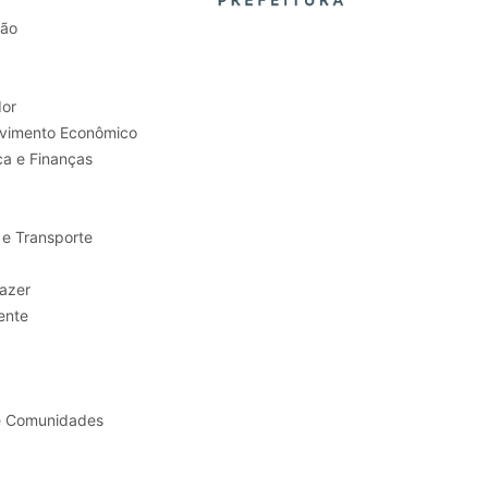
tão
or
Trabalho e Desenvolvimento Econômico
ca e Finanças
 e Transporte
sporte e Lazer
ente
e Comunidades