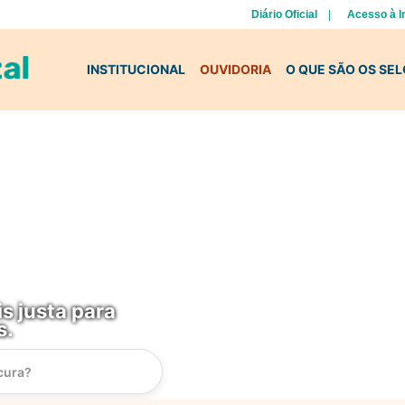
Diário Oficial
Acesso à 
INSTITUCIONAL
OUVIDORIA
O QUE SÃO OS SE
s justa para
s.