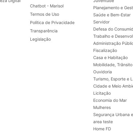
leza Digital
Juventude
Chatbot - Marisol
Planejamento e Ges
Termos de Uso
Saúde e Bem-Estar
Servidor
Política de Privacidade
Defesa do Consumid
Transparência
Legislação
Administração Públi
Fiscalização
Casa e Habitação
Mobilidade, Trânsito
Ouvidoria
Turismo, E
Cidade e Meio Ambi
Licitação
Economia do Mar
Mulheres
Segurança Urbana 
area teste
Home FD