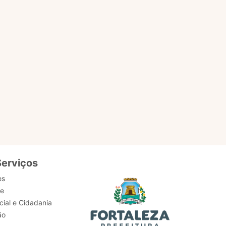
EM
ACESSAR PÁGINA
Serviços
es
de
ial e Cidadania
ão