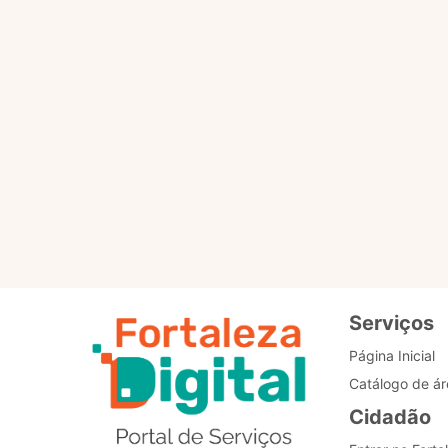
Por favor, clique no botã
PÁGINA PRINCIPAL
Re
de
Bo
Serviços
Página Inicial
Catálogo de ár
Cidadão