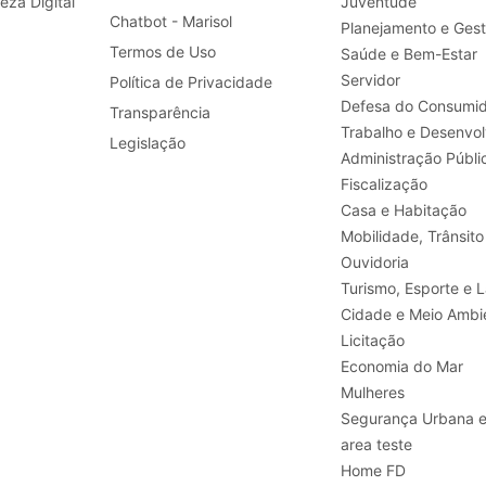
leza Digital
Juventude
Chatbot - Marisol
Planejamento e Ges
Termos de Uso
Saúde e Bem-Estar
Servidor
Política de Privacidade
Defesa do Consumid
Transparência
Legislação
Administração Públi
Fiscalização
Casa e Habitação
Mobilidade, Trânsito
Ouvidoria
Turismo, E
Cidade e Meio Ambi
Licitação
Economia do Mar
Mulheres
Segurança Urbana 
area teste
Home FD