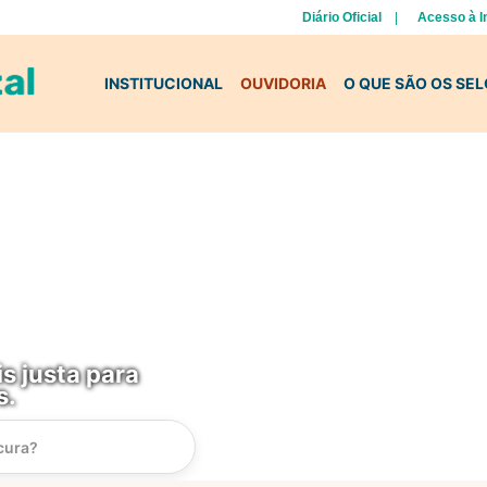
Diário Oficial
Acesso à 
INSTITUCIONAL
OUVIDORIA
O QUE SÃO OS SE
s justa para
s.