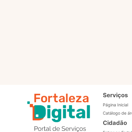
Por favor, clique no botã
PÁGINA PRINCIPAL
Re
de
Bo
Serviços
Página Inicial
Catálogo de ár
Cidadão