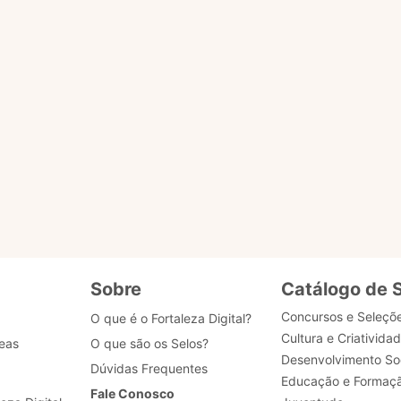
o ACESSAR PÁGINA para ser redirecionado.
ENVIAR MENSAG
gião
tões
Sobre
Catálogo de 
Concursos e Seleçõ
O que é o Fortaleza Digital?
Cultura e Criativida
eas
O que são os Selos?
Desenvolvimento Soc
Dúvidas Frequentes
Educação e Formaç
Fale Conosco