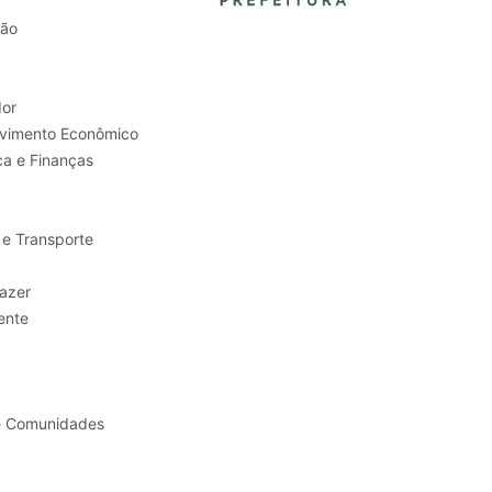
tão
or
Trabalho e Desenvolvimento Econômico
ca e Finanças
 e Transporte
sporte e Lazer
ente
e Comunidades