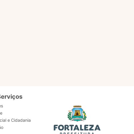
EM
ACESSAR PÁGINA
Serviços
es
de
ial e Cidadania
ão