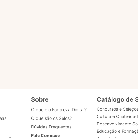
o ACESSAR PÁGINA para ser redirecionado.
ENVIAR MENSAG
gião
tões
Sobre
Catálogo de 
Concursos e Seleçõ
O que é o Fortaleza Digital?
Cultura e Criativida
eas
O que são os Selos?
Desenvolvimento Soc
Dúvidas Frequentes
Educação e Formaç
Fale Conosco