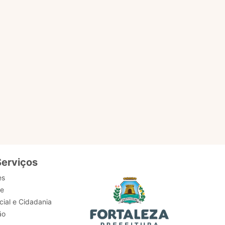
EM
ACESSAR PÁGINA
Serviços
es
de
ial e Cidadania
ão