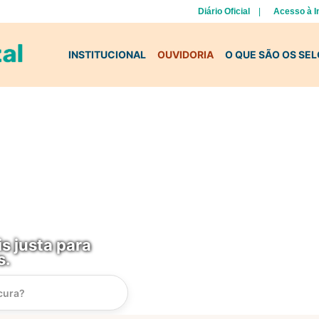
Diário Oficial
Acesso à 
INSTITUCIONAL
OUVIDORIA
O QUE SÃO OS SE
s justa para
s.