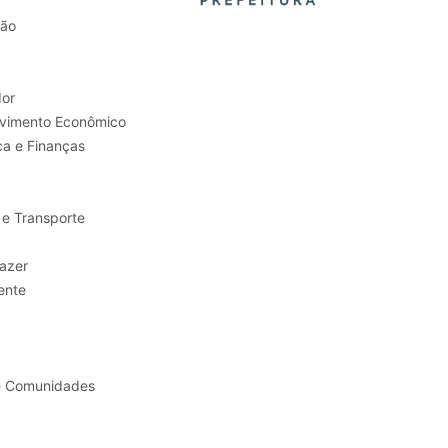
tão
or
Trabalho e Desenvolvimento Econômico
ca e Finanças
 e Transporte
sporte e Lazer
ente
e Comunidades