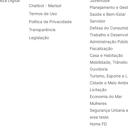
leza Digital
Juventude
Chatbot - Marisol
Planejamento e Ges
Termos de Uso
Saúde e Bem-Estar
Servidor
Política de Privacidade
Defesa do Consumid
Transparência
Legislação
Administração Públi
Fiscalização
Casa e Habitação
Mobilidade, Trânsito
Ouvidoria
Turismo, E
Cidade e Meio Ambi
Licitação
Economia do Mar
Mulheres
Segurança Urbana 
area teste
Home FD