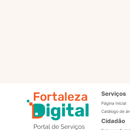
Por favor, clique no botã
PÁGINA PRINCIPAL
Re
de
Bo
Serviços
Página Inicial
Catálogo de ár
Cidadão