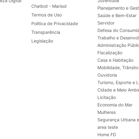
leza Digital
Juventude
Chatbot - Marisol
Planejamento e Ges
Termos de Uso
Saúde e Bem-Estar
Servidor
Política de Privacidade
Defesa do Consumid
Transparência
Legislação
Administração Públi
Fiscalização
Casa e Habitação
Mobilidade, Trânsito
Ouvidoria
Turismo, E
Cidade e Meio Ambi
Licitação
Economia do Mar
Mulheres
Segurança Urbana 
area teste
Home FD