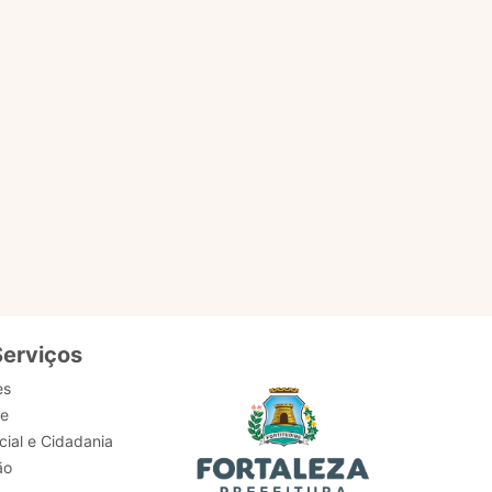
EM
ACESSAR PÁGINA
Serviços
es
de
ial e Cidadania
ão