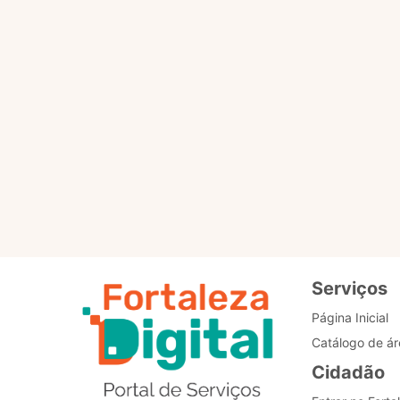
Por favor, clique no botã
PÁGINA PRINCIPAL
Re
de
Bo
Serviços
Página Inicial
Catálogo de ár
Cidadão