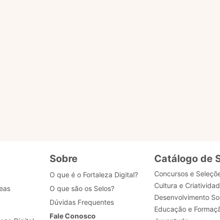
o ACESSAR PÁGINA para ser redirecionado.
ENVIAR MENSAG
gião
tões
Sobre
Catálogo de 
Concursos e Seleçõ
O que é o Fortaleza Digital?
Cultura e Criativida
eas
O que são os Selos?
Desenvolvimento Soc
Dúvidas Frequentes
Educação e Formaç
Fale Conosco