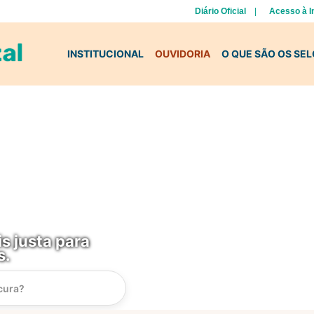
Diário Oficial
Acesso à 
INSTITUCIONAL
OUVIDORIA
O QUE SÃO OS SE
s justa para
s.