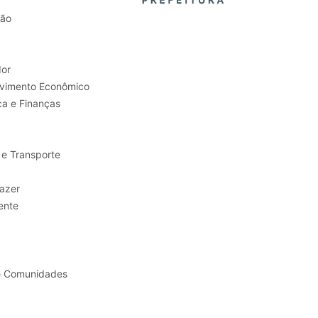
tão
or
Trabalho e Desenvolvimento Econômico
ca e Finanças
 e Transporte
sporte e Lazer
ente
e Comunidades