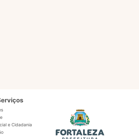
EM
ACESSAR PÁGINA
Serviços
es
de
ial e Cidadania
ão