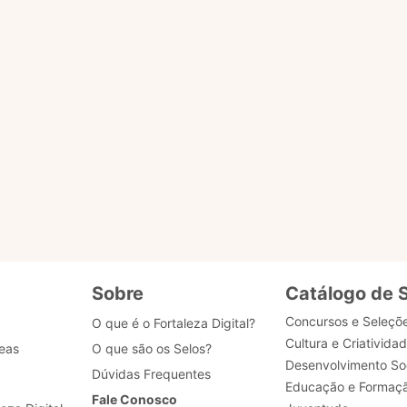
o ACESSAR PÁGINA para ser redirecionado.
ENVIAR MENSAG
gião
tões
Sobre
Catálogo de 
Concursos e Seleçõ
O que é o Fortaleza Digital?
Cultura e Criativida
eas
O que são os Selos?
Desenvolvimento Soc
Dúvidas Frequentes
Educação e Formaç
Fale Conosco