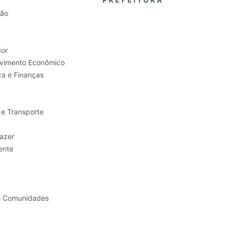
tão
or
Trabalho e Desenvolvimento Econômico
ca e Finanças
 e Transporte
sporte e Lazer
ente
e Comunidades