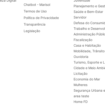
leza Digital
Juventude
Chatbot - Marisol
Planejamento e Ges
Termos de Uso
Saúde e Bem-Estar
Servidor
Política de Privacidade
Defesa do Consumid
Transparência
Legislação
Administração Públi
Fiscalização
Casa e Habitação
Mobilidade, Trânsito
Ouvidoria
Turismo, E
Cidade e Meio Ambi
Licitação
Economia do Mar
Mulheres
Segurança Urbana 
area teste
Home FD