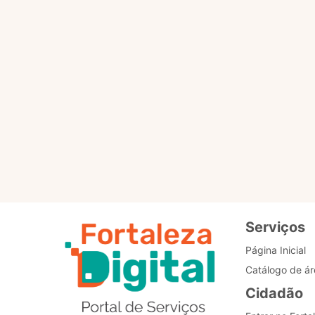
Por favor, clique no botã
PÁGINA PRINCIPAL
Re
de
Bo
Serviços
Página Inicial
Catálogo de ár
Cidadão