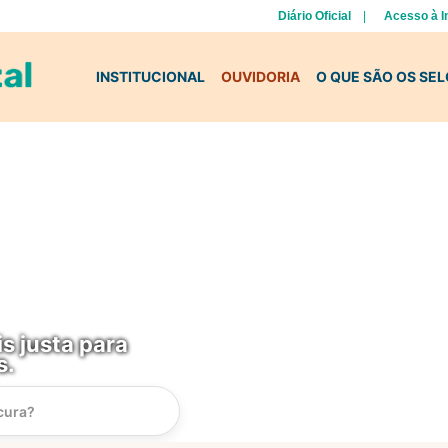
Diário Oficial
Acesso à 
INSTITUCIONAL
OUVIDORIA
O QUE SÃO OS SE
s justa para
s.