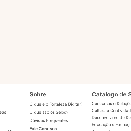
o ACESSAR PÁGINA para ser redirecionado.
ENVIAR MENSAG
gião
tões
Sobre
Catálogo de 
Concursos e Seleçõ
O que é o Fortaleza Digital?
Cultura e Criativida
eas
O que são os Selos?
Desenvolvimento Soc
Dúvidas Frequentes
Educação e Formaç
Fale Conosco