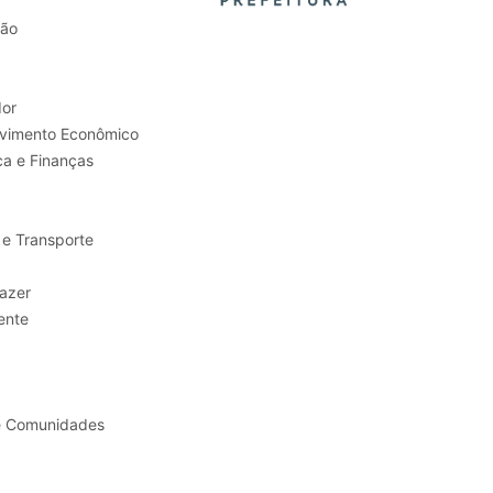
tão
or
Trabalho e Desenvolvimento Econômico
ca e Finanças
 e Transporte
sporte e Lazer
ente
e Comunidades