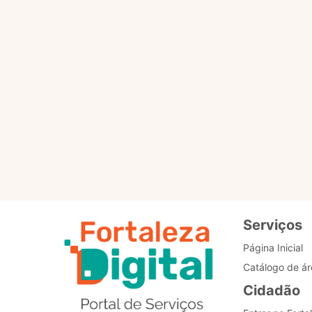
Por favor, clique no botã
PÁGINA PRINCIPAL
Re
de
Bo
Serviços
Página Inicial
Catálogo de ár
Cidadão