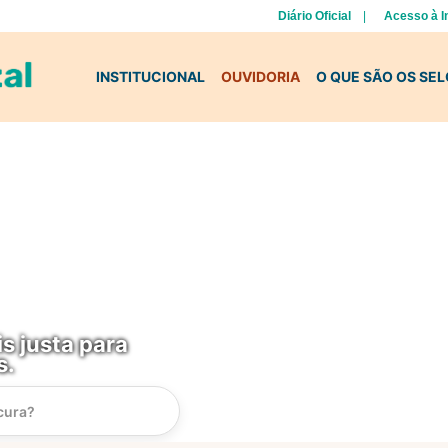
Diário Oficial
Acesso à 
INSTITUCIONAL
OUVIDORIA
O QUE SÃO OS SE
s justa para
s.