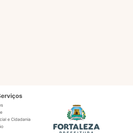
EM
ACESSAR PÁGINA
Serviços
es
de
ial e Cidadania
ão