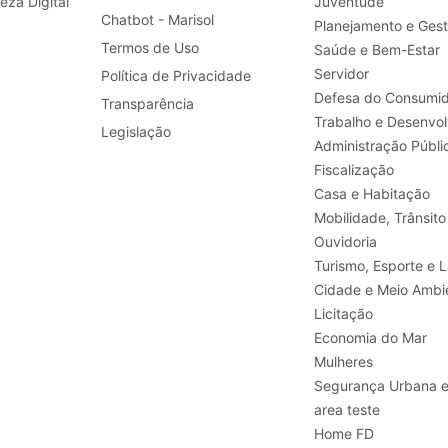
leza Digital
Juventude
Chatbot - Marisol
Planejamento e Ges
Termos de Uso
Saúde e Bem-Estar
Servidor
Política de Privacidade
Defesa do Consumid
Transparência
Legislação
Administração Públi
Fiscalização
Casa e Habitação
Mobilidade, Trânsito
Ouvidoria
Turismo, E
Cidade e Meio Ambi
Licitação
Economia do Mar
Mulheres
Segurança Urbana 
area teste
Home FD