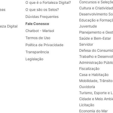
Concursos e Seleçõ
O que é o Fortaleza Digital?
Cultura e Criativida
eas
O que são os Selos?
Desenvolvimento Soc
Dúvidas Frequentes
Educação e Formaç
Fale Conosco
leza Digital
Juventude
Chatbot - Marisol
Planejamento e Ges
Termos de Uso
Saúde e Bem-Estar
Servidor
Política de Privacidade
Defesa do Consumid
Transparência
Legislação
Administração Públi
Fiscalização
Casa e Habitação
Mobilidade, Trânsito
Ouvidoria
Turismo, E
Cidade e Meio Ambi
Licitação
Economia do Mar