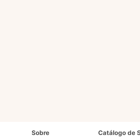
Você pode fazer tudo que o selo básico faz e acessa
ário
de dados cadastrais, tais como CPF, nome, endereço,
etc.
ro selo que será liberado em breve pra 
Além de fornecer seus dados cadastrais semelhantes ao se
o
precisa enviar documentos que comprovem seus dados e
segurança. Ex. cópia de carteira de motorista, conta de lu
Sobre
Catálogo de 