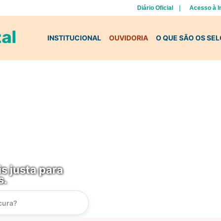
Diário Oficial
Acesso à 
INSTITUCIONAL
OUVIDORIA
O QUE SÃO OS SE
s justa para
s.