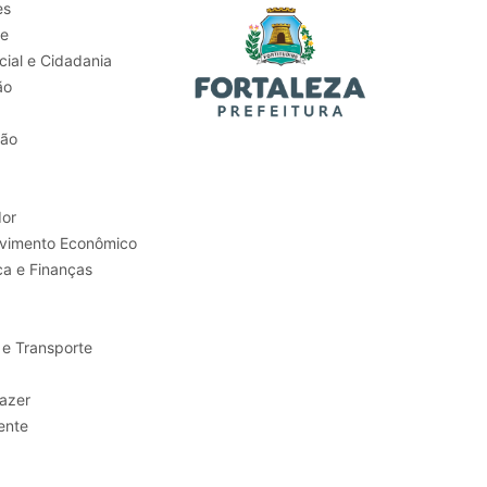
es
de
ial e Cidadania
ão
tão
or
Trabalho e Desenvolvimento Econômico
ca e Finanças
 e Transporte
sporte e Lazer
ente