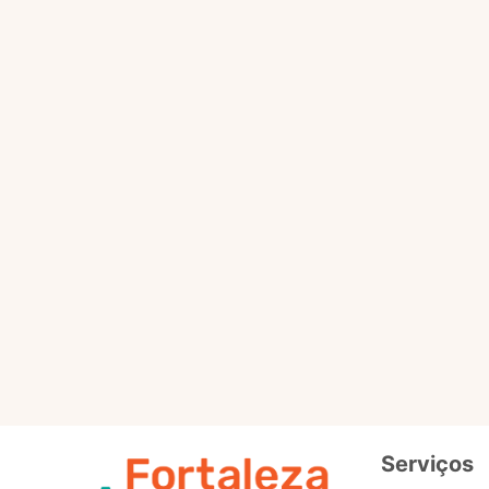
Selo
Intermedi
Out
Selo
Avançad
Serviços