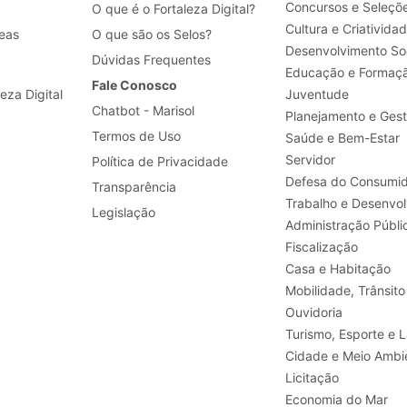
Concursos e Seleçõ
O que é o Fortaleza Digital?
Cultura e Criativida
eas
O que são os Selos?
Desenvolvimento Soc
Dúvidas Frequentes
Educação e Formaç
Fale Conosco
leza Digital
Juventude
Chatbot - Marisol
Planejamento e Ges
Termos de Uso
Saúde e Bem-Estar
Servidor
Política de Privacidade
Defesa do Consumid
Transparência
Legislação
Administração Públi
Fiscalização
Casa e Habitação
Mobilidade, Trânsito
Ouvidoria
Turismo, E
Cidade e Meio Ambi
Licitação
Economia do Mar