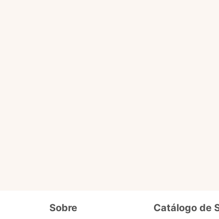
Você pode fazer tudo que o selo básico faz e acessa
ário
de dados cadastrais, tais como CPF, nome, endereço,
etc.
ro selo que será liberado em breve pra 
Além de fornecer seus dados cadastrais semelhantes ao se
o
precisa enviar documentos que comprovem seus dados e
segurança. Ex. cópia de carteira de motorista, conta de lu
Sobre
Catálogo de 