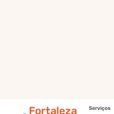
Selo
Intermedi
Out
Selo
Avançad
Serviços