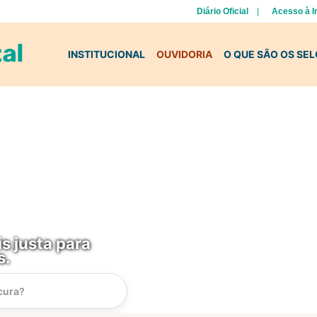
Diário Oficial
Acesso à 
INSTITUCIONAL
OUVIDORIA
O QUE SÃO OS SE
s justa para
s.