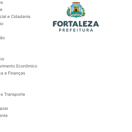
es
de
ial e Cidadania
ão
tão
or
Trabalho e Desenvolvimento Econômico
ca e Finanças
 e Transporte
sporte e Lazer
ente