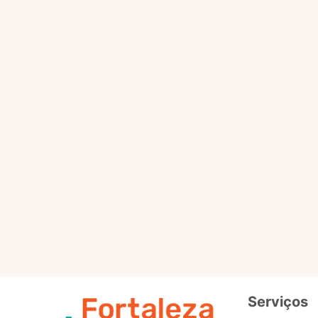
Selo
Intermedi
Out
Selo
Avançad
Serviços