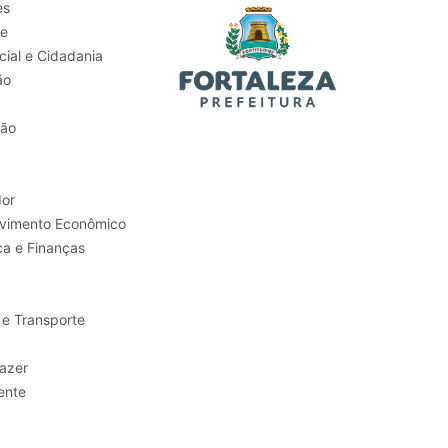
es
de
ial e Cidadania
ão
tão
or
Trabalho e Desenvolvimento Econômico
ca e Finanças
 e Transporte
sporte e Lazer
ente