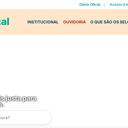
Diário Oficial
Acesso à 
INSTITUCIONAL
OUVIDORIA
O QUE SÃO OS SE
s justa para
s.