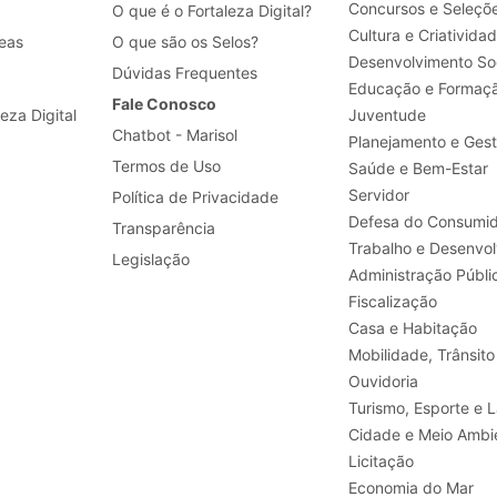
Concursos e Seleçõ
O que é o Fortaleza Digital?
Cultura e Criativida
eas
O que são os Selos?
Desenvolvimento Soc
Dúvidas Frequentes
Educação e Formaç
Fale Conosco
leza Digital
Juventude
Chatbot - Marisol
Planejamento e Ges
Termos de Uso
Saúde e Bem-Estar
Servidor
Política de Privacidade
Defesa do Consumid
Transparência
Legislação
Administração Públi
Fiscalização
Casa e Habitação
Mobilidade, Trânsito
Ouvidoria
Turismo, E
Cidade e Meio Ambi
Licitação
Economia do Mar