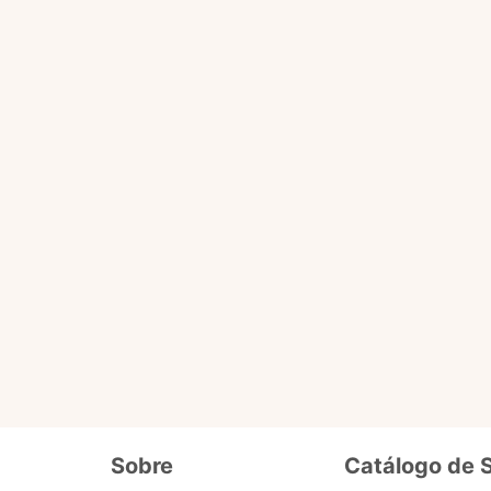
Você pode fazer tudo que o selo básico faz e acessa
ário
de dados cadastrais, tais como CPF, nome, endereço,
etc.
ro selo que será liberado em breve pra 
Além de fornecer seus dados cadastrais semelhantes ao se
o
precisa enviar documentos que comprovem seus dados e
segurança. Ex. cópia de carteira de motorista, conta de lu
Sobre
Catálogo de 