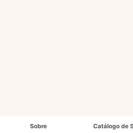
Você pode fazer tudo que o selo básico faz e acessa
ário
de dados cadastrais, tais como CPF, nome, endereço,
etc.
ro selo que será liberado em breve pra 
Além de fornecer seus dados cadastrais semelhantes ao se
o
precisa enviar documentos que comprovem seus dados e
segurança. Ex. cópia de carteira de motorista, conta de lu
Sobre
Catálogo de 