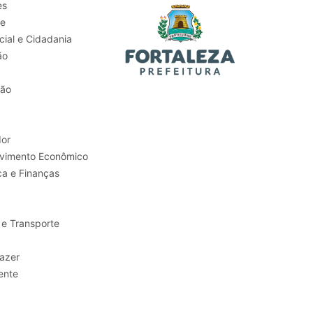
es
de
ial e Cidadania
ão
tão
or
Trabalho e Desenvolvimento Econômico
ca e Finanças
 e Transporte
sporte e Lazer
ente