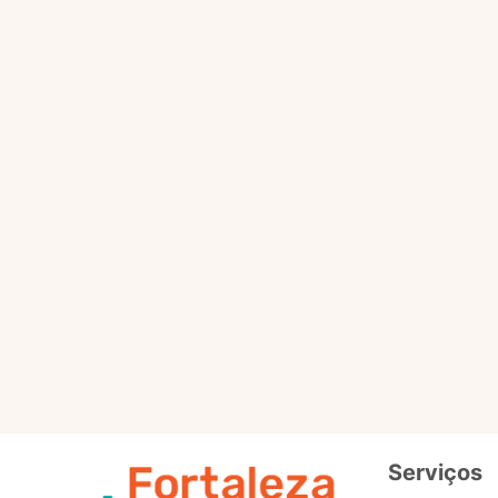
Selo
Intermedi
Out
Selo
Avançad
Serviços