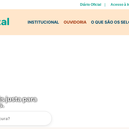
Diário Oficial
Acesso à 
INSTITUCIONAL
OUVIDORIA
O QUE SÃO OS SE
s justa para
s.