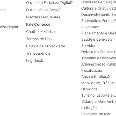
Concursos e Seleçõ
O que é o Fortaleza Digital?
Cultura e Criativida
eas
O que são os Selos?
Desenvolvimento Soc
Dúvidas Frequentes
Educação e Formaç
Fale Conosco
leza Digital
Juventude
Chatbot - Marisol
Planejamento e Ges
Termos de Uso
Saúde e Bem-Estar
Servidor
Política de Privacidade
Defesa do Consumid
Transparência
Legislação
Administração Públi
Fiscalização
Casa e Habitação
Mobilidade, Trânsito
Ouvidoria
Turismo, E
Cidade e Meio Ambi
Licitação
Economia do Mar