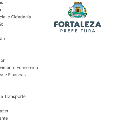
es
de
ial e Cidadania
ão
tão
or
Trabalho e Desenvolvimento Econômico
ca e Finanças
 e Transporte
sporte e Lazer
ente