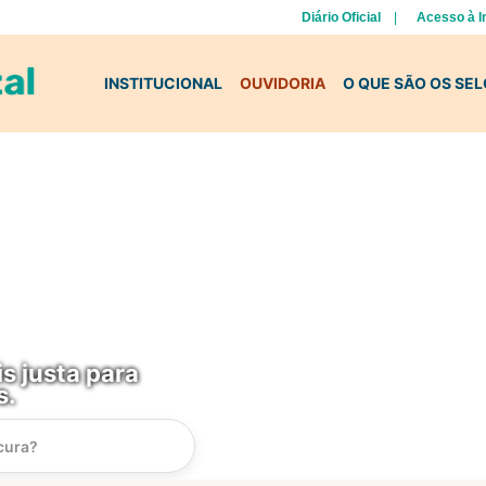
Diário Oficial
Acesso à 
INSTITUCIONAL
OUVIDORIA
O QUE SÃO OS SE
s justa para
s.