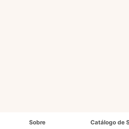
Você pode fazer tudo que o selo básico faz e acessa
ário
de dados cadastrais, tais como CPF, nome, endereço,
etc.
ro selo que será liberado em breve pra 
Além de fornecer seus dados cadastrais semelhantes ao se
o
precisa enviar documentos que comprovem seus dados e
segurança. Ex. cópia de carteira de motorista, conta de lu
Sobre
Catálogo de 