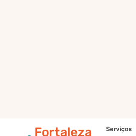
Selo
Intermedi
Out
Selo
Avançad
Serviços