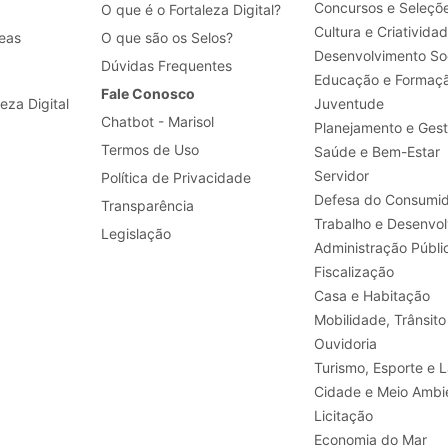
Concursos e Seleçõ
O que é o Fortaleza Digital?
Cultura e Criativida
eas
O que são os Selos?
Desenvolvimento Soc
Dúvidas Frequentes
Educação e Formaç
Fale Conosco
leza Digital
Juventude
Chatbot - Marisol
Planejamento e Ges
Termos de Uso
Saúde e Bem-Estar
Servidor
Política de Privacidade
Defesa do Consumid
Transparência
Legislação
Administração Públi
Fiscalização
Casa e Habitação
Mobilidade, Trânsito
Ouvidoria
Turismo, E
Cidade e Meio Ambi
Licitação
Economia do Mar