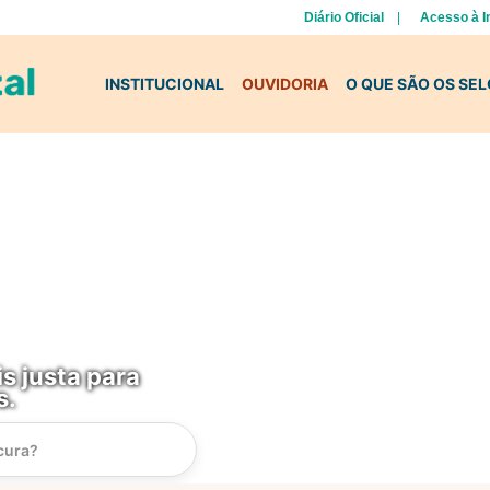
Diário Oficial
Acesso à 
INSTITUCIONAL
OUVIDORIA
O QUE SÃO OS SE
s justa para
s.