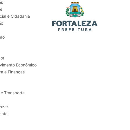
es
de
ial e Cidadania
ão
tão
or
Trabalho e Desenvolvimento Econômico
ca e Finanças
 e Transporte
sporte e Lazer
ente