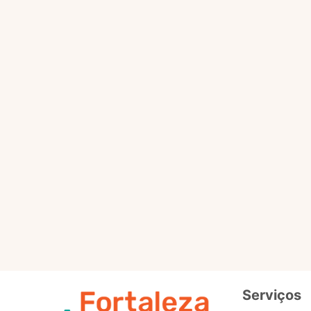
Selo
Intermedi
Out
Selo
Avançad
Serviços