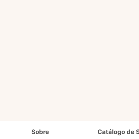
Você pode fazer tudo que o selo básico faz e acessa
ário
de dados cadastrais, tais como CPF, nome, endereço,
etc.
ro selo que será liberado em breve pra 
Além de fornecer seus dados cadastrais semelhantes ao se
o
precisa enviar documentos que comprovem seus dados e
segurança. Ex. cópia de carteira de motorista, conta de lu
Sobre
Catálogo de 