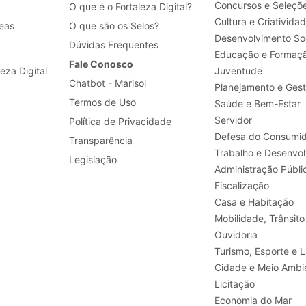
Concursos e Seleçõ
O que é o Fortaleza Digital?
Cultura e Criativida
eas
O que são os Selos?
Desenvolvimento Soc
Dúvidas Frequentes
Educação e Formaç
Fale Conosco
leza Digital
Juventude
Chatbot - Marisol
Planejamento e Ges
Termos de Uso
Saúde e Bem-Estar
Servidor
Política de Privacidade
Defesa do Consumid
Transparência
Legislação
Administração Públi
Fiscalização
Casa e Habitação
Mobilidade, Trânsito
Ouvidoria
Turismo, E
Cidade e Meio Ambi
Licitação
Economia do Mar