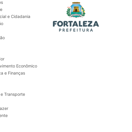
es
de
ial e Cidadania
ão
tão
or
Trabalho e Desenvolvimento Econômico
ca e Finanças
 e Transporte
sporte e Lazer
ente