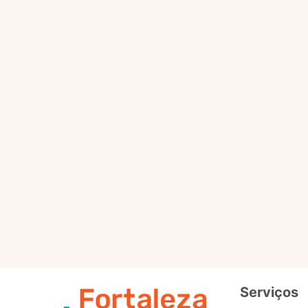
Selo
Intermedi
Out
Selo
Avançad
Serviços