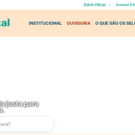
Diário Oficial
Acesso à 
INSTITUCIONAL
OUVIDORIA
O QUE SÃO OS SE
s justa para
s.