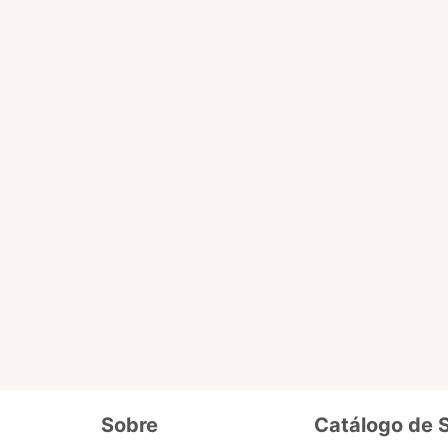
Você pode fazer tudo que o selo básico faz e acessa
ário
de dados cadastrais, tais como CPF, nome, endereço,
etc.
ro selo que será liberado em breve pra 
Além de fornecer seus dados cadastrais semelhantes ao se
o
precisa enviar documentos que comprovem seus dados e
segurança. Ex. cópia de carteira de motorista, conta de lu
Sobre
Catálogo de 