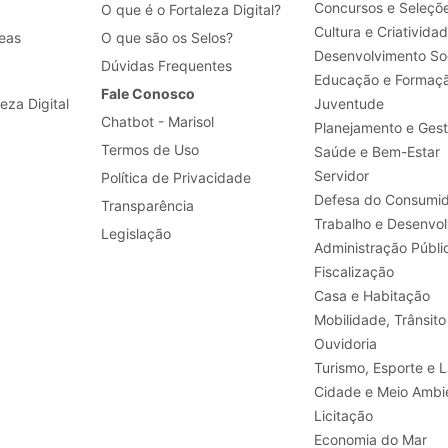
Concursos e Seleçõ
O que é o Fortaleza Digital?
Cultura e Criativida
eas
O que são os Selos?
Desenvolvimento Soc
Dúvidas Frequentes
Educação e Formaç
Fale Conosco
leza Digital
Juventude
Chatbot - Marisol
Planejamento e Ges
Termos de Uso
Saúde e Bem-Estar
Servidor
Política de Privacidade
Defesa do Consumid
Transparência
Legislação
Administração Públi
Fiscalização
Casa e Habitação
Mobilidade, Trânsito
Ouvidoria
Turismo, E
Cidade e Meio Ambi
Licitação
Economia do Mar