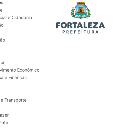
es
de
ial e Cidadania
ão
tão
or
Trabalho e Desenvolvimento Econômico
ca e Finanças
 e Transporte
sporte e Lazer
ente