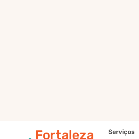
Selo
Intermedi
Out
Selo
Avançad
Serviços