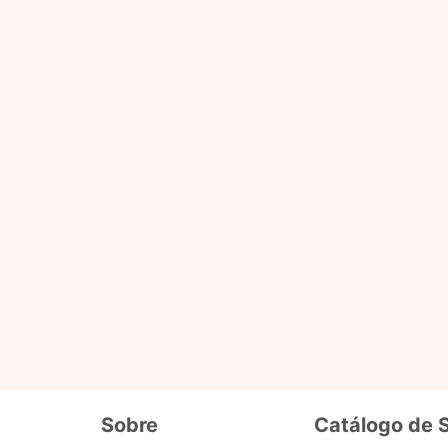
Você pode fazer tudo que o selo básico faz e acessa
ário
de dados cadastrais, tais como CPF, nome, endereço,
etc.
ro selo que será liberado em breve pra 
Além de fornecer seus dados cadastrais semelhantes ao se
o
precisa enviar documentos que comprovem seus dados e
segurança. Ex. cópia de carteira de motorista, conta de lu
Sobre
Catálogo de 