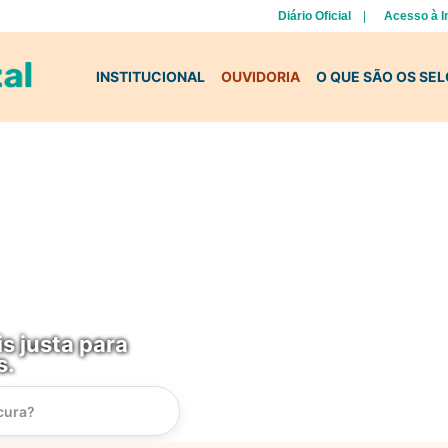
Diário Oficial
Acesso à 
INSTITUCIONAL
OUVIDORIA
O QUE SÃO OS SE
s justa para
s.