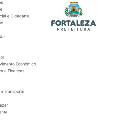
es
de
ial e Cidadania
ão
tão
or
Trabalho e Desenvolvimento Econômico
ca e Finanças
 e Transporte
sporte e Lazer
ente