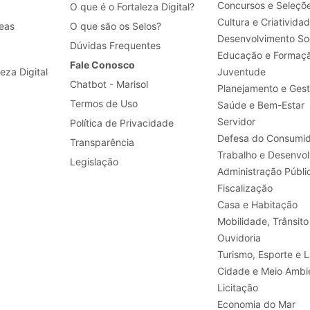
Concursos e Seleçõ
O que é o Fortaleza Digital?
Cultura e Criativida
eas
O que são os Selos?
Desenvolvimento Soc
Dúvidas Frequentes
Educação e Formaç
Fale Conosco
leza Digital
Juventude
Chatbot - Marisol
Planejamento e Ges
Termos de Uso
Saúde e Bem-Estar
Servidor
Política de Privacidade
Defesa do Consumid
Transparência
Legislação
Administração Públi
Fiscalização
Casa e Habitação
Mobilidade, Trânsito
Ouvidoria
Turismo, E
Cidade e Meio Ambi
Licitação
Economia do Mar