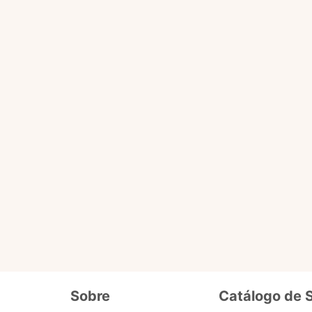
Você pode fazer tudo que o selo básico faz e acessa
ário
de dados cadastrais, tais como CPF, nome, endereço,
etc.
ro selo que será liberado em breve pra 
Além de fornecer seus dados cadastrais semelhantes ao se
o
precisa enviar documentos que comprovem seus dados e
segurança. Ex. cópia de carteira de motorista, conta de lu
Sobre
Catálogo de 