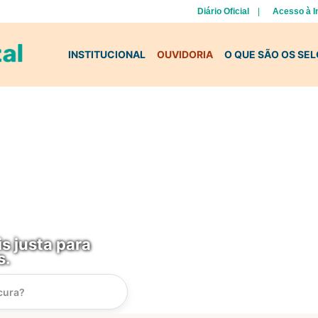
Diário Oficial
Acesso à 
INSTITUCIONAL
OUVIDORIA
O QUE SÃO OS SE
s justa para
s.