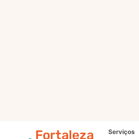
Selo
Intermedi
Out
Selo
Avançad
Serviços