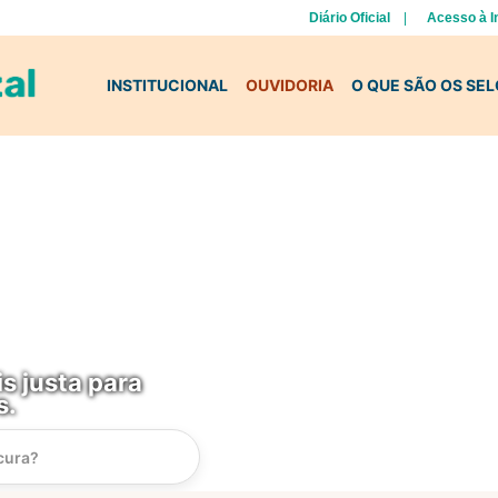
Diário Oficial
Acesso à 
INSTITUCIONAL
OUVIDORIA
O QUE SÃO OS SE
s justa para
s.