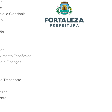
es
de
ial e Cidadania
ão
tão
or
Trabalho e Desenvolvimento Econômico
ca e Finanças
 e Transporte
sporte e Lazer
ente