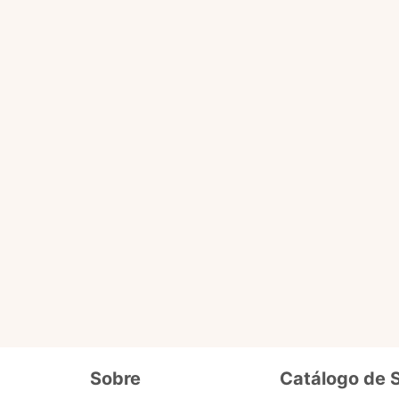
Você pode fazer tudo que o selo básico faz e acessa
ário
de dados cadastrais, tais como CPF, nome, endereço,
etc.
ro selo que será liberado em breve pra 
Além de fornecer seus dados cadastrais semelhantes ao se
o
precisa enviar documentos que comprovem seus dados e
segurança. Ex. cópia de carteira de motorista, conta de lu
Sobre
Catálogo de 