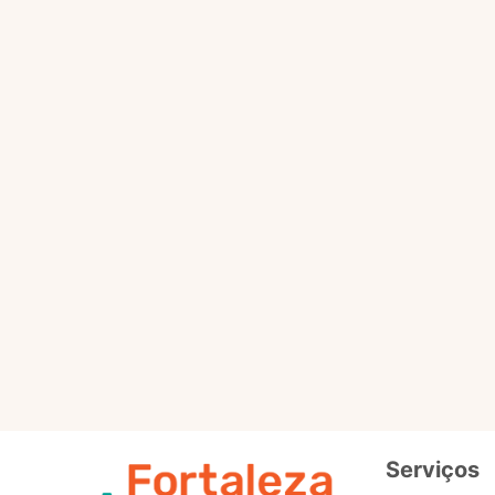
Selo
Intermedi
Out
Selo
Avançad
Serviços