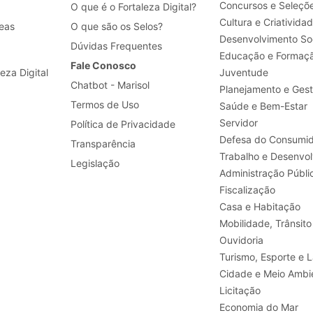
Concursos e Seleçõ
O que é o Fortaleza Digital?
Cultura e Criativida
eas
O que são os Selos?
Desenvolvimento Soc
Dúvidas Frequentes
Educação e Formaç
Fale Conosco
leza Digital
Juventude
Chatbot - Marisol
Planejamento e Ges
Termos de Uso
Saúde e Bem-Estar
Servidor
Política de Privacidade
Defesa do Consumid
Transparência
Legislação
Administração Públi
Fiscalização
Casa e Habitação
Mobilidade, Trânsito
Ouvidoria
Turismo, E
Cidade e Meio Ambi
Licitação
Economia do Mar