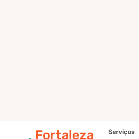
Selo
Intermedi
Out
Selo
Avançad
Serviços