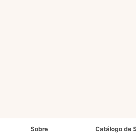
Você pode fazer tudo que o selo básico faz e acessa
ário
de dados cadastrais, tais como CPF, nome, endereço,
etc.
ro selo que será liberado em breve pra 
Além de fornecer seus dados cadastrais semelhantes ao se
o
precisa enviar documentos que comprovem seus dados e
segurança. Ex. cópia de carteira de motorista, conta de lu
Sobre
Catálogo de 