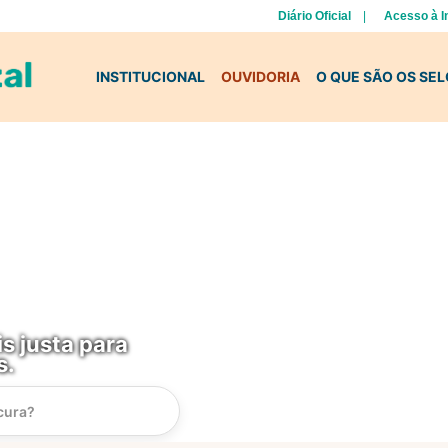
Diário Oficial
Acesso à 
INSTITUCIONAL
OUVIDORIA
O QUE SÃO OS SE
s justa para
s.