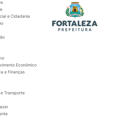
es
de
ial e Cidadania
ão
tão
or
Trabalho e Desenvolvimento Econômico
ca e Finanças
 e Transporte
sporte e Lazer
ente