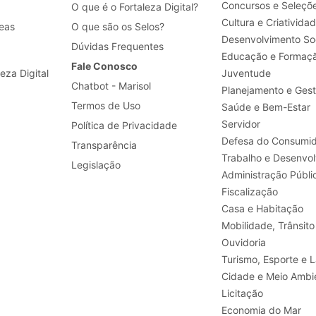
Concursos e Seleçõ
O que é o Fortaleza Digital?
Cultura e Criativida
eas
O que são os Selos?
Desenvolvimento Soc
Dúvidas Frequentes
Educação e Formaç
Fale Conosco
leza Digital
Juventude
Chatbot - Marisol
Planejamento e Ges
Termos de Uso
Saúde e Bem-Estar
Servidor
Política de Privacidade
Defesa do Consumid
Transparência
Legislação
Administração Públi
Fiscalização
Casa e Habitação
Mobilidade, Trânsito
Ouvidoria
Turismo, E
Cidade e Meio Ambi
Licitação
Economia do Mar