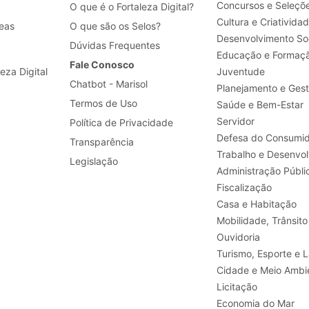
Concursos e Seleçõ
O que é o Fortaleza Digital?
Cultura e Criativida
eas
O que são os Selos?
Desenvolvimento Soc
Dúvidas Frequentes
Educação e Formaç
Fale Conosco
leza Digital
Juventude
Chatbot - Marisol
Planejamento e Ges
Termos de Uso
Saúde e Bem-Estar
Servidor
Política de Privacidade
Defesa do Consumid
Transparência
Legislação
Administração Públi
Fiscalização
Casa e Habitação
Mobilidade, Trânsito
Ouvidoria
Turismo, E
Cidade e Meio Ambi
Licitação
Economia do Mar