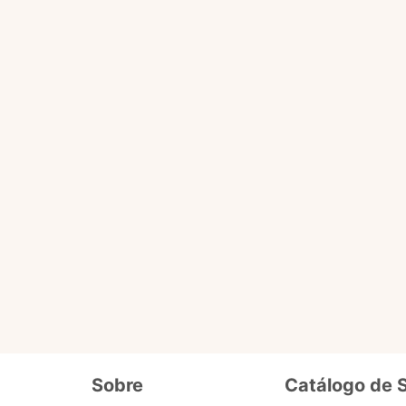
Você pode fazer tudo que o selo básico faz e acessa
ário
de dados cadastrais, tais como CPF, nome, endereço,
etc.
ro selo que será liberado em breve pra 
Além de fornecer seus dados cadastrais semelhantes ao se
o
precisa enviar documentos que comprovem seus dados e
segurança. Ex. cópia de carteira de motorista, conta de lu
Sobre
Catálogo de 