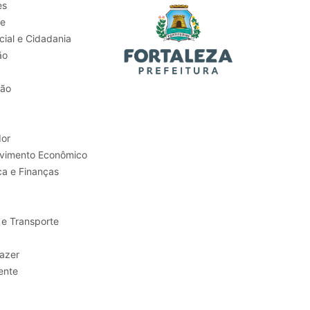
es
de
ial e Cidadania
ão
tão
or
Trabalho e Desenvolvimento Econômico
ca e Finanças
 e Transporte
sporte e Lazer
ente