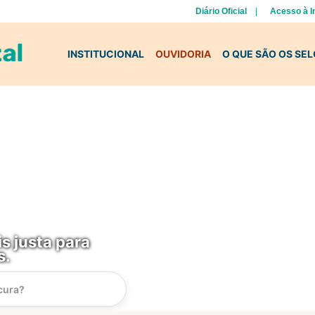
Diário Oficial
Acesso à 
INSTITUCIONAL
OUVIDORIA
O QUE SÃO OS SE
s justa para
s.