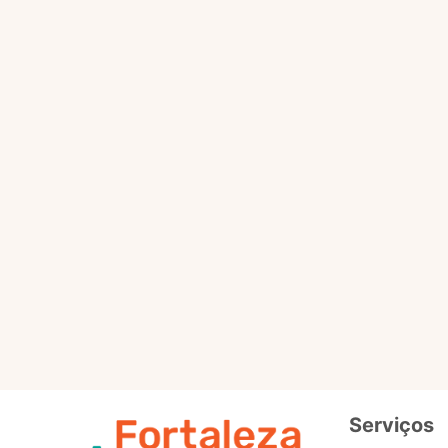
Selo
Intermedi
Out
Selo
Avançad
Serviços